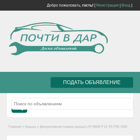
Добро пожаловать,
гость!
[
Регистрация
|
Вход
]
ПОДАТЬ ОБЪЯВЛЕНИЕ
Главная
»
Крыша
»
Декоративная планка крыши L/R BMW F15 X5 F85 X5M