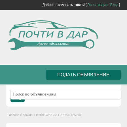
Добро пожаловать,
гость!
[
Регистрация
|
Вход
]
ПОДАТЬ ОБЪЯВЛЕНИЕ
Главная
»
Крыша
»
Infiniti G25 G35 G37 V36 крыша