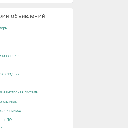
рии объявлений
торы
управление
 охлаждения
я и выхлопная системы
я система
сия и привод
 для ТО