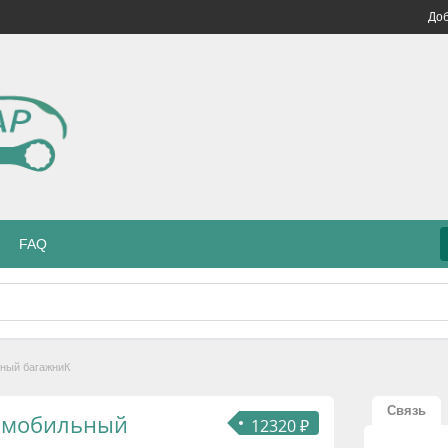
Доб
FAQ
ный багажниК
Связь
омобильный
12320 ₽