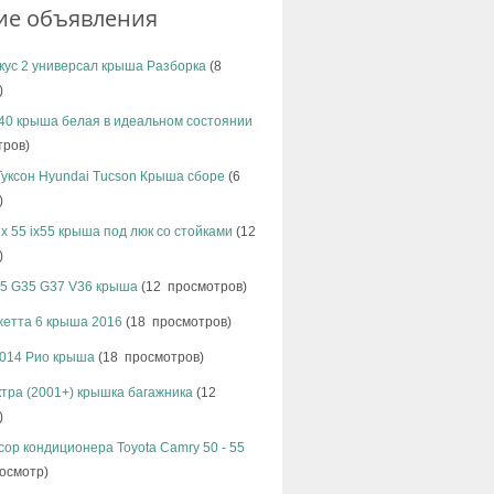
ие объявления
кус 2 универсал крыша Разборка
(8
)
40 крыша белая в идеальном состоянии
тров)
уксон Hyundai Tucson Крыша сборе
(6
)
ix 55 ix55 крыша под люк со стойками
(12
)
 G25 G35 G37 V36 крыша
(12 просмотров)
джетта 6 крыша 2016
(18 просмотров)
2014 Рио крыша
(18 просмотров)
тра (2001+) крышка багажника
(12
)
ор кондиционера Toyota Camry 50 - 55
осмотр)