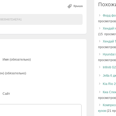
Похож
Крыша
Форд фо
8839487DAEFA1
просмотров
Хендай i
(15 просмо
Хендай Т
просмотров
Hyundai 
Имя (обязательно)
просмотров
Infiniti
ен) (обязательно)
Jetta 6 
Kia Rio 
Киа Спек
Сайт
просмотров
Компресс
кузов
(21 пр