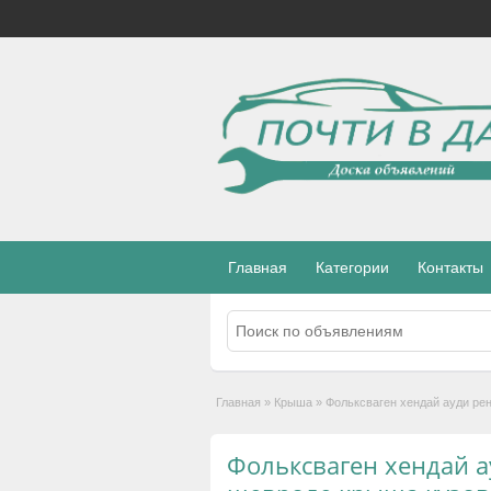
Главная
Категории
Контакты
Главная
»
Крыша
»
Фольксваген хендай ауди ре
Фольксваген хендай а