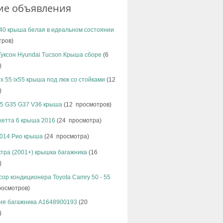
ие объявления
40 крыша белая в идеальном состоянии
тров)
уксон Hyundai Tucson Крыша сборе
(6
)
ix 55 ix55 крыша под люк со стойками
(12
)
 G25 G35 G37 V36 крыша
(12 просмотров)
джетта 6 крыша 2016
(24 просмотра)
2014 Рио крыша
(24 просмотра)
тра (2001+) крышка багажника
(16
)
ор кондиционера Toyota Camry 50 - 55
росмотров)
ия багажника A1648900193
(20
)