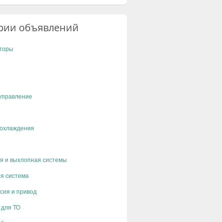
рии объявлений
торы
управление
 охлаждения
я и выхлопная системы
я система
сия и привод
 для ТО