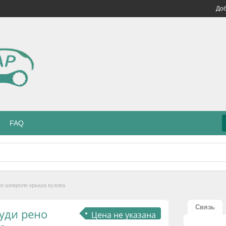
Доб
FAQ
но шевроле крыша кузова
Связь
уди рено
Цена не указана