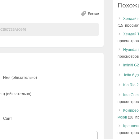
Похож
Крыша
Хендай i
(15 просмо
CB6772BA90846
Хендай Т
просмотров
Hyundai 
просмотров
Infiniti
Jetta 6 
Имя (обязательно)
Kia Rio 
ен) (обязательно)
Киа Спек
просмотров
Компресс
кузов
(28 п
Сайт
Креплен
просмотров