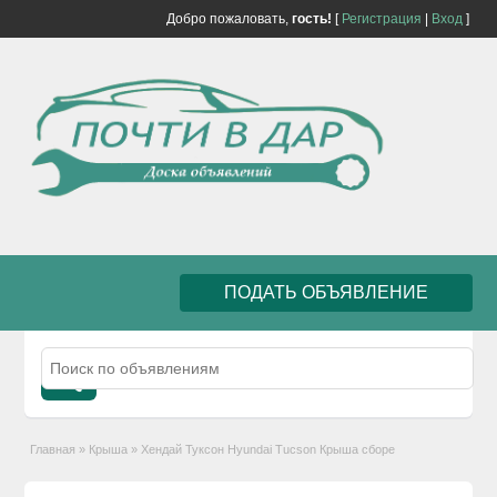
Добро пожаловать,
гость!
[
Регистрация
|
Вход
]
ПОДАТЬ ОБЪЯВЛЕНИЕ
Главная
»
Крыша
»
Хендай Туксон Hyundai Tucson Крыша сборе