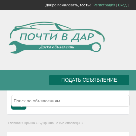
Добро пожаловать,
гость!
[
Регистрация
|
Вход
]
ПОДАТЬ ОБЪЯВЛЕНИЕ
Главная
»
Крыша
»
Бу крыша на киа спортедж 3