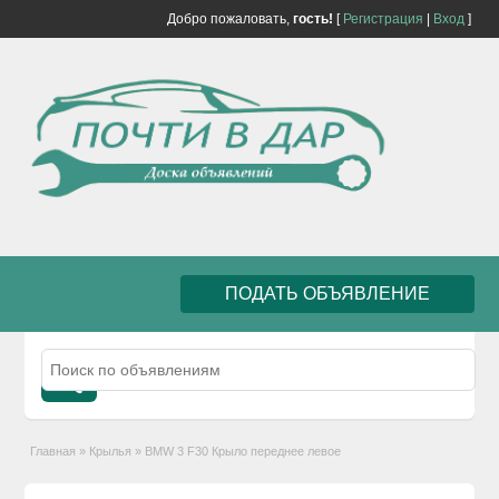
Добро пожаловать,
гость!
[
Регистрация
|
Вход
]
ПОДАТЬ ОБЪЯВЛЕНИЕ
Главная
»
Крылья
»
BMW 3 F30 Крыло переднее левое