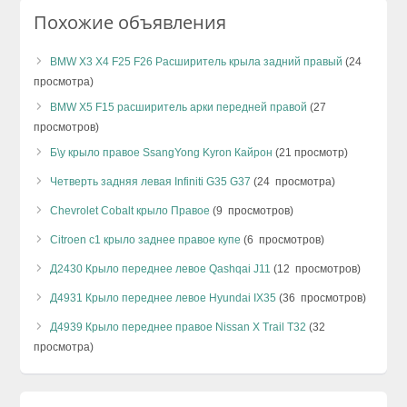
Похожие объявления
BMW X3 X4 F25 F26 Расширитель крыла задний правый
(24
просмотра)
BMW X5 F15 расширитель арки передней правой
(27
просмотров)
Б\у крыло правое SsangYong Kyron Кайрон
(21 просмотр)
Четверть задняя левая Infiniti G35 G37
(24 просмотра)
Chevrolet Cobalt крыло Правое
(9 просмотров)
Citroen c1 крыло заднее правое купе
(6 просмотров)
Д2430 Крыло переднее левое Qashqai J11
(12 просмотров)
Д4931 Крыло переднее левое Hyundai IX35
(36 просмотров)
Д4939 Крыло переднее правое Nissan X Trail T32
(32
просмотра)