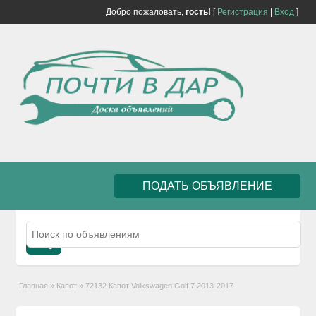
Добро пожаловать,
гость!
[
Регистрация
|
Вход
]
ПОДАТЬ ОБЪЯВЛЕНИЕ
Главная
»
Капот
»
72132 Капот Volkswagen Golf 7 2013-2017