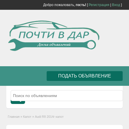
Добро пожаловать,
гость!
[
Регистрация
|
Вход
]
ПОДАТЬ ОБЪЯВЛЕНИЕ
Главная
»
Капот
»
Audi R8 2014г капот