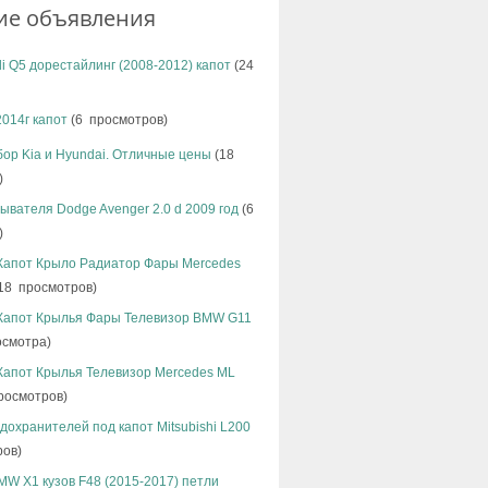
ие объявления
i Q5 дорестайлинг (2008-2012) капот
(24
2014г капот
(6 просмотров)
ор Kia и Hyundai. Отличные цены
(18
)
ывателя Dodge Avenger 2.0 d 2009 год
(6
)
Капот Крыло Радиатор Фары Mercedes
18 просмотров)
Капот Крылья Фары Телевизор BMW G11
осмотра)
Капот Крылья Телевизор Mercedes ML
росмотров)
дохранителей под капот Mitsubishi L200
ров)
W X1 кузов F48 (2015-2017) петли