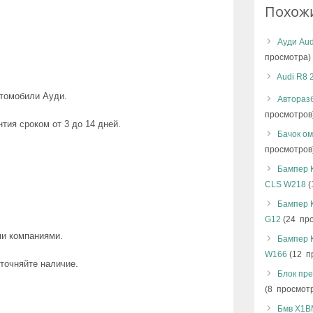
Похож
Ауди Aud
просмотра)
Audi R8 
втомобили Ауди.
Авторазб
просмотров
тия сроком от 3 до 14 дней.
Бачок ом
просмотров
Бампер 
CLS W218
(
Бампер 
G12
(24 пр
ми компаниями.
Бампер 
W166
(12 п
точняйте наличие.
Блок пре
(8 просмот
Бмв Х1BM