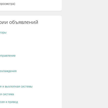
просмотра)
рии объявлений
торы
управление
 охлаждения
я и выхлопная системы
я система
сия и привод