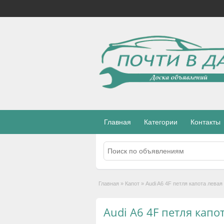
Главная
Категории
Контакты
Главная
»
Капот
»
Audi A6 4F петля капота лева
Audi A6 4F петля капо