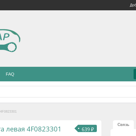
Доб
FAQ
я 4F0823301
Связь
та левая 4F0823301
639 ₽