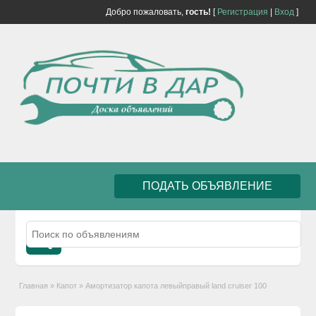
Добро пожаловать,
гость!
[
Регистрация
|
Вход
]
ПОДАТЬ ОБЪЯВЛЕНИЕ
Главная
»
Капот
»
Амортизатор капота левыйправый land cruiser 100