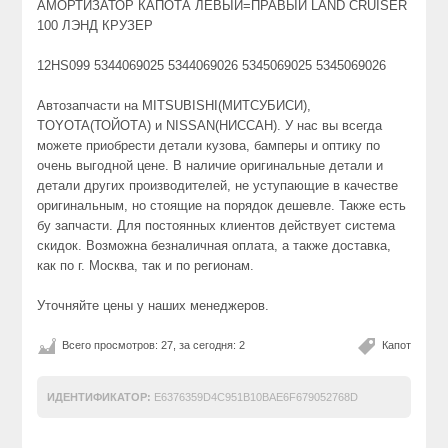
АМОРТИЗАТОР КАПОТА ЛЕВЫЙ=ПРАВЫЙ LAND CRUISER
100 ЛЭНД КРУЗЕР
12HS099 5344069025 5344069026 5345069025 5345069026
Автозапчасти на MITSUBISHI(МИТСУБИСИ),
TOYOTA(ТОЙОТА) и NISSAN(НИССАН). У нас вы всегда
можете приобрести детали кузова, бамперы и оптику по
очень выгодной цене. В наличие оригинальные детали и
детали других производителей, не уступающие в качестве
оригинальным, но стоящие на порядок дешевле. Также есть
бу запчасти. Для постоянных клиентов действует система
скидок. Возможна безналичная оплата, а также доставка,
как по г. Москва, так и по регионам.
Уточняйте цены у наших менеджеров.
Всего просмотров: 27, за сегодня: 2
Капот
ИДЕНТИФИКАТОР:
E6376359D4C951B10BAE6F679052768D