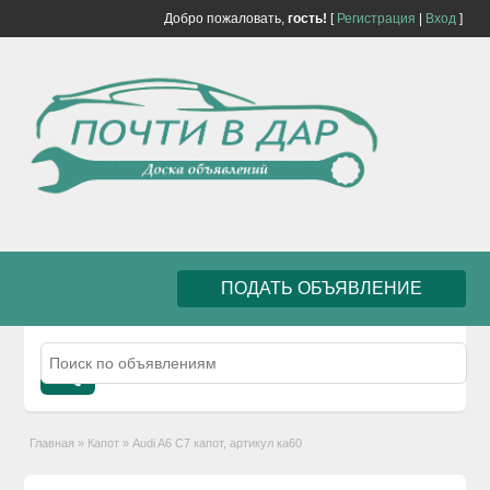
Добро пожаловать,
гость!
[
Регистрация
|
Вход
]
ПОДАТЬ ОБЪЯВЛЕНИЕ
Главная
»
Капот
»
Audi A6 C7 капот, артикул ка60