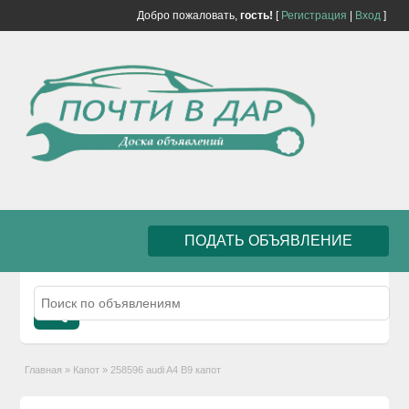
Добро пожаловать,
гость!
[
Регистрация
|
Вход
]
ПОДАТЬ ОБЪЯВЛЕНИЕ
Главная
»
Капот
»
258596 audi A4 B9 капот