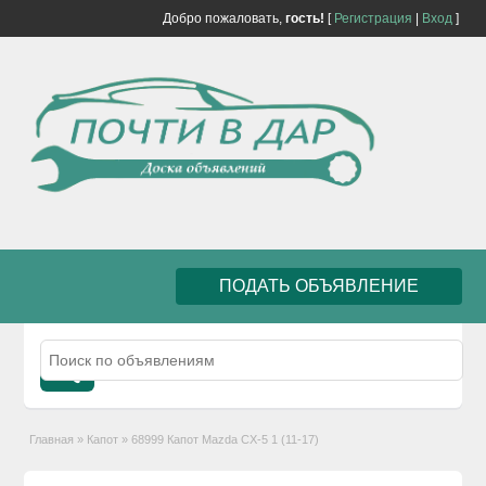
Добро пожаловать,
гость!
[
Регистрация
|
Вход
]
ПОДАТЬ ОБЪЯВЛЕНИЕ
Главная
»
Капот
»
68999 Капот Mazda CX-5 1 (11-17)