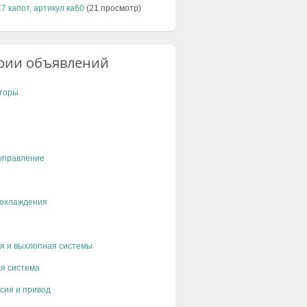
C7 капот, артикул ка60
(21 просмотр)
рии объявлений
торы
управление
 охлаждения
я и выхлопная системы
я система
сия и привод