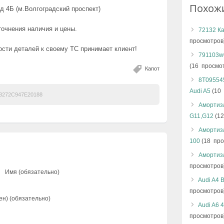
Похож
д 4Б (м.Волгоградский проспект)
точнения наличия и цены.
72132 Ка
просмотров
сти деталей к своему ТС принимает клиент!
791103w0
(16 просмо
Капот
8T09554
Audi A5
(10 
272C947E20188
Амортиз
G11,G12
(12
Амортиза
100
(18 про
Амортиз
просмотров
Имя (обязательно)
Audi A4 
просмотров
ен) (обязательно)
Audi A6 
просмотров