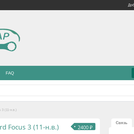
Доб
FAQ
3 (11-н.в.)
Связь
d Focus 3 (11-н.в.)
2400 ₽