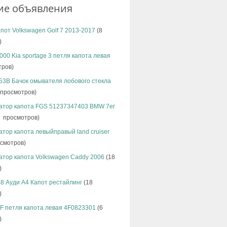
ие объявления
пот Volkswagen Golf 7 2013-2017
(8
)
00 Kia sportage 3 петля капота левая
тров)
53B Бачок омывателя лобового стекла
просмотров)
атор капота FGS 51237347403 BMW 7er
 просмотров)
тор капота левыйправый land cruiser
смотров)
атор капота Volkswagen Caddy 2006
(18
)
B8 Ауди А4 Капот рестайлинг
(18
)
4F петля капота левая 4F0823301
(6
)