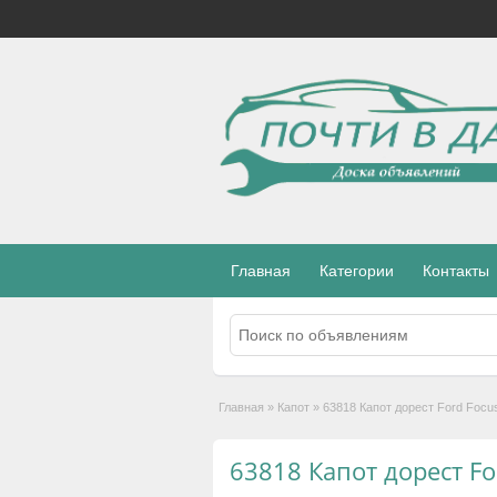
Главная
Категории
Контакты
Главная
»
Капот
»
63818 Капот дорест Ford Focus 
63818 Капот дорест For