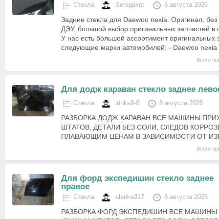
Стекла
Seregakot
8 августа 2026
Задние стекла для Daewoo nexia. Оригинал, без
ДЭУ, большой выбор оригинальных запчастей в 
У нас есть большой ассортимент оригинальных 
следующие марки автомобилей: - Daewoo nexia
Всего пр
Для додж караван стекло заднее лево
Стекла
irinka8-0
8 августа 2026
РАЗБОРКА ДОДЖ КАРАВАН ВСЕ МАШИНЫ ПР
ШТАТОВ, ДЕТАЛИ БЕЗ СОЛИ, СЛЕДОВ КОРРОЗ
ПЛАВАЮЩИМ ЦЕНАМ В ЗАВИСИМОСТИ ОТ ИЗ
Всего пр
Для форд экспедишин стекло заднее
правое
Стекла
alenka317
8 августа 2026
РАЗБОРКА ФОРД ЭКСПЕДИШИН ВСЕ МАШИНЫ