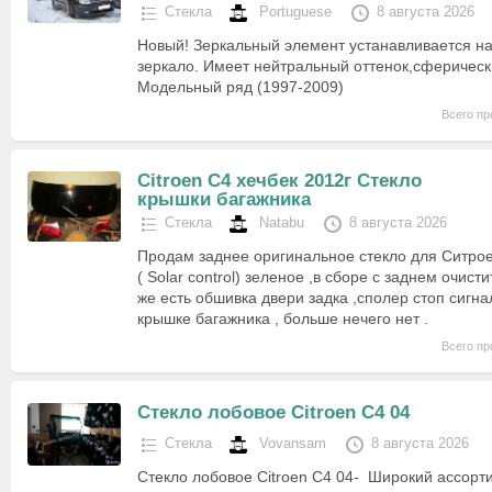
Стекла
Portuguese
8 августа 2026
Новый! Зеркальный элемент устанавливается на
зеркало. Имеет нейтральный оттенок,сферическ
Модельный ряд (1997-2009)
Всего пр
Citroen C4 хечбек 2012г Стекло
крышки багажника
Стекла
Natabu
8 августа 2026
Продам заднее оригинальное стекло для Ситроен
( Solar control) зеленое ,в сборе с заднем очист
же есть обшивка двери задка ,сполер стоп сигн
крышке багажника , больше нечего нет .
Всего пр
Cтекло лобовое Citroen C4 04
Стекла
Vovansam
8 августа 2026
Cтекло лобовое Citroen C4 04- Широкий ассорти