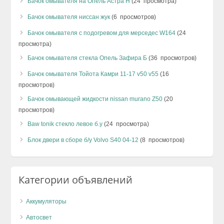
Бачок омывателя на Опель Астра H
(24 просмотра)
Бачок омывателя ниссан жук
(6 просмотров)
Бачок омывателя с подогревом для мерседес W164
(24
просмотра)
Бачок омывателя стекла Опель Зафира Б
(36 просмотров)
Бачок омывателя Тойота Камри 11-17 v50 v55
(16
просмотров)
Бачок омывающей жидкости nissan murano Z50
(20
просмотров)
Baw tonik стекло левое б.у
(24 просмотра)
Блок двери в сборе б/у Volvo S40 04-12
(8 просмотров)
Категории объявлений
Аккумуляторы
Автосвет