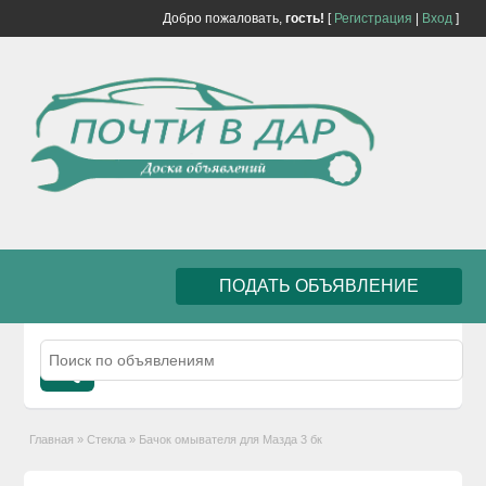
Добро пожаловать,
гость!
[
Регистрация
|
Вход
]
ПОДАТЬ ОБЪЯВЛЕНИЕ
Главная
»
Стекла
»
Бачок омывателя для Мазда 3 бк