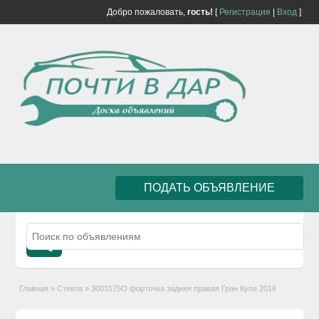
Добро пожаловать,
гость!
[
Регистрация
|
Вход
]
ПОДАТЬ ОБЪЯВЛЕНИЕ
Главная
»
Стекла
»
3003175O форточка задняя правая Гран Купе 2016