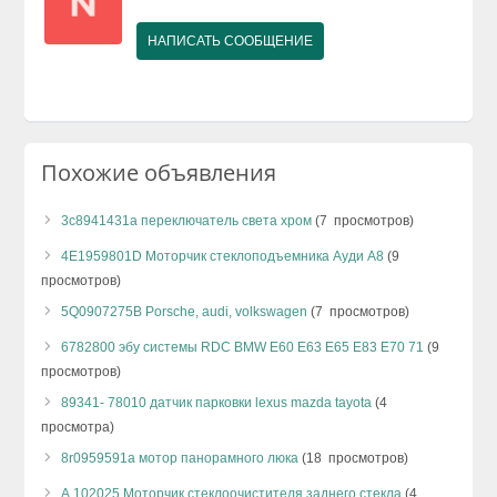
НАПИСАТЬ СООБЩЕНИЕ
Похожие объявления
3c8941431a переключатель света хром
(7 просмотров)
4E1959801D Моторчик стеклоподъемника Ауди A8
(9
просмотров)
5Q0907275B Porsche, audi, volkswagen
(7 просмотров)
6782800 эбу системы RDC BMW E60 E63 E65 E83 E70 71
(9
просмотров)
89341- 78010 датчик парковки lexus mazda tayota
(4
просмотра)
8r0959591a мотор панорамного люка
(18 просмотров)
А.102025 Моторчик стеклоочистителя заднего стекла
(4