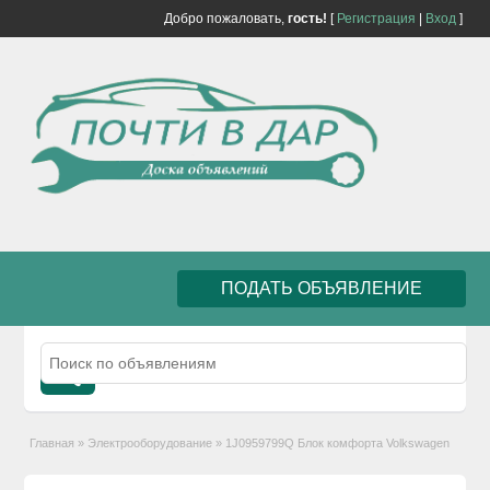
Добро пожаловать,
гость!
[
Регистрация
|
Вход
]
ПОДАТЬ ОБЪЯВЛЕНИЕ
Главная
»
Электрооборудование
»
1J0959799Q Блок комфорта Volkswagen