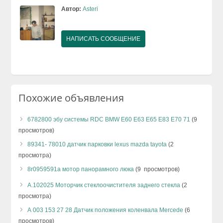
Автор:
Asteri
НАПИСАТЬ СООБЩЕНИЕ
Похожие объявления
6782800 эбу системы RDC BMW E60 E63 E65 E83 E70 71
(9
просмотров)
89341- 78010 датчик парковки lexus mazda tayota
(2
просмотра)
8r0959591a мотор панорамного люка
(9 просмотров)
А.102025 Моторчик стеклоочистителя заднего стекла
(2
просмотра)
А 003 153 27 28 Датчик положения коленвала Mercede
(6
просмотров)