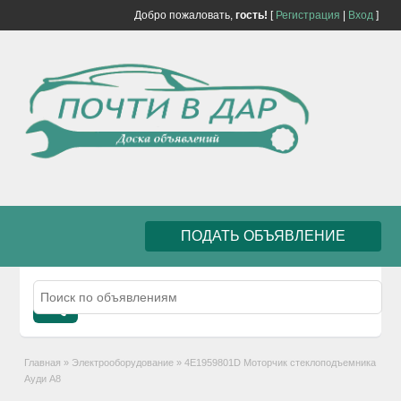
Добро пожаловать,
гость!
[
Регистрация
|
Вход
]
ПОДАТЬ ОБЪЯВЛЕНИЕ
Главная
»
Электрооборудование
»
4E1959801D Моторчик стеклоподъемника
Ауди A8