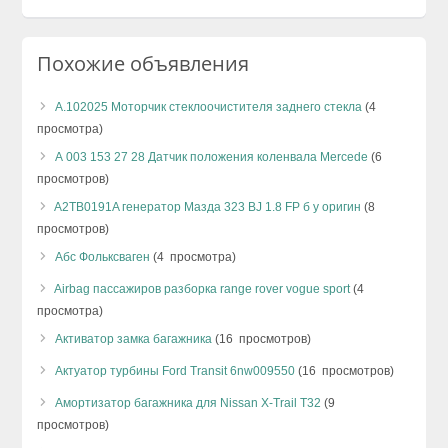
Похожие объявления
А.102025 Моторчик стеклоочистителя заднего стекла
(4
просмотра)
А 003 153 27 28 Датчик положения коленвала Mercede
(6
просмотров)
A2TB0191A генератор Мазда 323 BJ 1.8 FP б у оригин
(8
просмотров)
Абс Фольксваген
(4 просмотра)
Airbag пассажиров разборка range rover vogue sport
(4
просмотра)
Активатор замка багажника
(16 просмотров)
Актуатор турбины Ford Transit 6nw009550
(16 просмотров)
Амортизатор багажника для Nissan X-Trail T32
(9
просмотров)