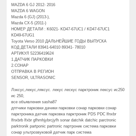
MAZDA 6 GJ 2012- 2016
MAZDA 6 WAGON
Mazda 6 (GJ) (2013-),
Mazda CX-5 (2011-)
НОМЕР ДЕТАЛИ : K6021- KD47-67UC1 / KD47-67UC1
KD49-67UG1
Toyota Verso 2010 ДАЛЬНЕЙШИЕ ГОДЫ ВЫПУСКА
КОД ДЕТАЛИ 83941-64010 89341- 78010
АРТИКУЛ 52236419624
1.ДАТЧИК ПАРКОВКИ
2.СОНАР
ОТПРАВКА В РЕГИОН
SENSOR, ULTRASONIC
Лэксус,лекус,ляксус. лекус лескус парктроник лексус ис250
ис 250,
все объявления sasha87
дптчики парковки дачики парковки сонар парковки сонар
парктроника датчик парковка парктроник PDS PDC lfnxbr
lfnxbrb lfxbr gfhrnhjybrcjyfh sonar datchik datchic parctronic
parktronik partponic partronic партроник система парковки
сонар ультрозвуковой датчик парк система