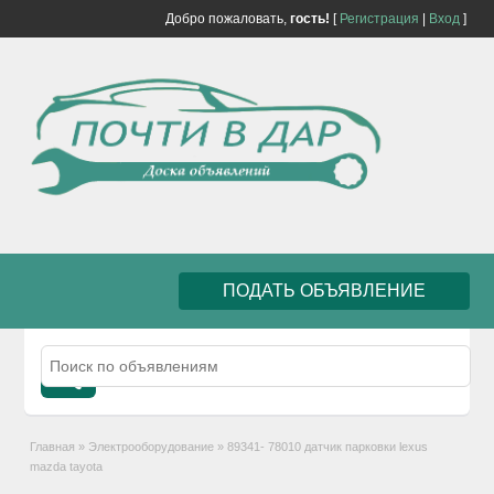
Добро пожаловать,
гость!
[
Регистрация
|
Вход
]
ПОДАТЬ ОБЪЯВЛЕНИЕ
Главная
»
Электрооборудование
»
89341- 78010 датчик парковки lexus
mazda tayota