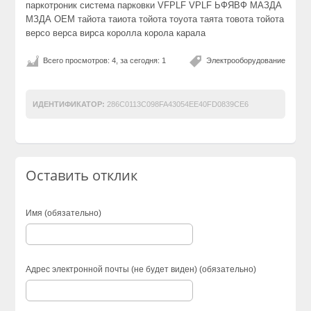
паркотроник система парковки VFPLF VPLF ЬФЯВФ МАЗДА
МЗДА OEM тайота таиота тойота тоуота таята товота тойота
версо верса вирса королла корола карала
Всего просмотров: 4, за сегодня: 1
Электрооборудование
ИДЕНТИФИКАТОР:
286C0113C098FA43054EE40FD0839CE6
Оставить отклик
Имя (обязательно)
Адрес электронной почты (не будет виден) (обязательно)