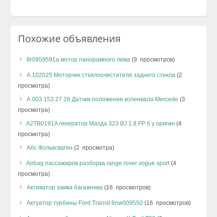
Похожие объявления
8r0959591a мотор панорамного люка
(9 просмотров)
А.102025 Моторчик стеклоочистителя заднего стекла
(2
просмотра)
А 003 153 27 28 Датчик положения коленвала Mercede
(3
просмотра)
A2TB0191A генератор Мазда 323 BJ 1.8 FP б у оригин
(4
просмотра)
Абс Фольксваген
(2 просмотра)
Airbag пассажиров разборка range rover vogue sport
(4
просмотра)
Активатор замка багажника
(16 просмотров)
Актуатор турбины Ford Transit 6nw009550
(16 просмотров)