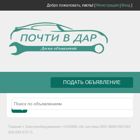
Добро пожаловать,
гость!
[
Регистрация
|
Вход
]
ПОДАТЬ ОБЪЯВЛЕНИЕ
Главная
»
Электрооборудование
»
6782800 эбу системы RDC BMW E60 E63
E65 E83 E70 71