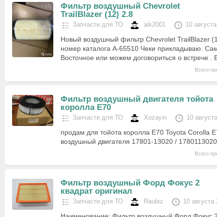
Фильтр воздушный Chevrolet
TrailBlazer (12) 2.8
Запчасти для ТО
aik2001
10 августа
Новый воздушный фильтр Chevrolet TrailBlazer (
номер каталога A-65510 Чеки прикладываю. Са
Восточное или можем договориться о встрече . 
Всего пр
Фильтр воздушный двигателя тойота
королла Е70
Запчасти для ТО
Xozayin
10 август
продам для тойота королла Е70 Toyota Corolla 
воздушный двигателя 17801-13020 / 1780113020
Всего пр
Фильтр воздушный Форд Фокус 2
квадрат оригинал
Запчасти для ТО
Raubiz
10 августа
Наименование: Фильтр воздушный Форд Фокус 2