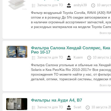
Запчасти для ТО
andryk39
10 авгус
Фильтр воздушный Toyota Corolla, RAV4 (А30) R
оптом и в розницу До 5% скидки автосервизом и
в наличии огромный ассортимент запчастей, ку
и расходных материалов на модели Toyota Ca
Всего пр
Фильтра Салона Хендай Солярис, Киа
Рио 10-17
Запчасти для ТО
Kuann
10 августа 
Фильтра Салона угольные и обычные на Хендай
Solaris и Киа Рио/Kia Rio 2010-2017гг Все расх
прохождения ТО можете найти у нас, от фильтро
деталей, оптики, тормозной системы, подвески 
Всего пр
Фильтры на Ауди А4, В7
Запчасти для ТО
Svart
10 августа 2