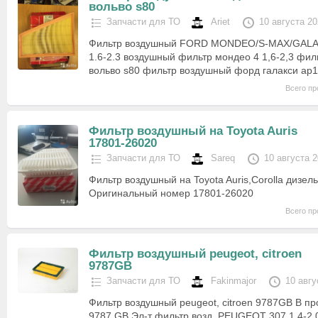
вольво s80
Запчасти для ТО
Ariet
10 августа 2
Фильтр воздушный FORD MONDEO/S-MAX/GALA
1.6-2.3 воздушный фильтр мондео 4 1,6-2,3 фи
вольво s80 фильтр воздушный форд галакси ap1
Всего пр
Фильтр воздушный на Toyota Auris
17801-26020
Запчасти для ТО
Sareq
10 августа 
Фильтр воздушный на Toyota Auris,Corolla дизел
Оригинальный номер 17801-26020
Всего пр
Фильтр воздушный peugeot, citroen
9787GB
Запчасти для ТО
Fakinmajor
10 авгу
Фильтр воздушный peugeot, citroen 9787GB В пр
9787 GB Эл-т фильтр.возд. PEUGEOT 307 1.4-2.