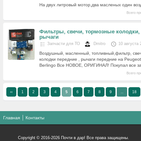
На двух литровый мотор,два масленых один во
Всего пр
Фильтры, свечи, тормозные колодки,
рычаги
Запчасти для ТО
Dmitro
10 августа 
Воздушный, масленный, топливный,фильтр, све
колодки передние , рычаги передние на Peugeot 
Berlingo Все НОВОЕ, ОРИГИНАЛ! Покупал все з
Всего пр
‹‹
1
2
3
4
5
6
7
8
9
...
18
Главная
Контакты
Copyright © 2016-2026 Почти в дар! Все права защищены.