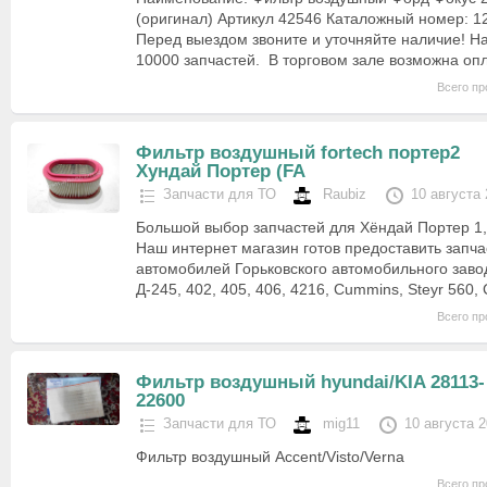
(оригинал) Артикул 42546 Каталожный номер: 
Перед выездом звоните и уточняйте наличие! Н
10000 запчастей. В торговом зале возможна оп
Всего пр
Фильтр воздушный fortech портер2
Хундай Портер (FA
Запчасти для ТО
Raubiz
10 августа
Большой выбор запчастей для Хёндай Портер 1,
Наш интернет магазин готов предоставить запча
автомобилей Горьковского автомобильного заво
Д-245, 402, 405, 406, 4216, Cummins, Steyr 560, 
Всего пр
Фильтр воздушный hyundai/KIA 28113-
22600
Запчасти для ТО
mig11
10 августа 
Фильтр воздушный Accent/Visto/Verna
Всего пр