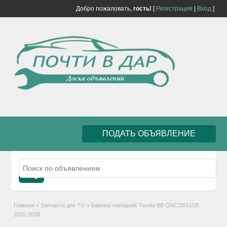
Добро пожаловать,
гость!
[
Регистрация
|
Вход
]
ПОДАТЬ ОБЪЯВЛЕНИЕ
Главная
»
Запчасти для ТО
»
Бампер передний Toyota BB QNC20/21/25
2005-2008