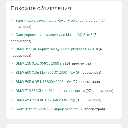
Похожие объявления
Блок накала свечей Land Rover Freelander 2 06-17 г
(14
просмотров)
Блок управления замками для Mazda CX-5, cx5
(6
просмотров)
BMW 3er E46 Корпус воздушного фильтра N42B18
(6
просмотров)
BMW E38 3.5E 358S1 1999 г. в
(24 просмотра)
BMW E60 3.0E M54 306S3 2003 г. б/у
(9 просмотров)
BMW E65 6.0E N73B60A 2003 г, б/у
(27 просмотров)
BMW F10 550XI 4.4l 2011 г. в. по запчастям
(27 просмотров)
BMW X5 E53 4.8E N62B48 2005 г. б/у
(9 просмотров)
Болт металлический ASX/pajero sport
(27 просмотров)