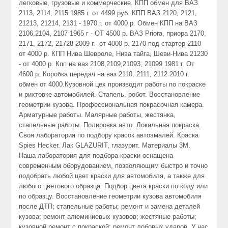
легковые, грузовые и коммерческие. КПП обмен для ВАЗ
2113, 2114, 2115 1985 г. от 4499 руб. КПП ВАЗ 2120, 2121,
21213, 21214, 2131 - 1970 г. от 4000 р. Обмен КПП на ВАЗ
2106,2104, 2107 1965 г - ОТ 4500 р. ВАЗ Priora, приора 2170,
2171, 2172, 21728 2009 г.- от 4000 р. 2170 под стартер 2110
от 4000 р. КПП Нива Шевроле, Нива тайга, Шеви-Нива 21230
- от 4000 р. Кпп на ваз 2108,2109,21093, 21099 1981 г. От
4600 р. Коробка передач на ваз 2110, 2111, 2112 2010 г.
обмен от 4000.Кузовной цех производит работы по покраске
и рихтовке автомобилей. Стапель, робот. Восстановление
геометрии кузова. Профессиональная покрасочная камера.
Арматурные работы. Малярные работы, жестянка,
стапельные работы. Полировка авто. Локальная покраска.
Своя лаборатория по подбору красок автоэмалей. Краска
Spies Hecker. Лак GLAZURIT, глазурит. Материалы 3М.
Наша лаборатория для подбора краски оснащена
современным оборудованием, позволяющим быстро и точно
подобрать любой цвет краски для автомобиля, а также для
любого цветового образца. Подбор цвета краски по коду или
по образцу. Восстановление геометрии кузова автомобиля
после ДТП; стапельные работы; ремонт и замена деталей
кузова; ремонт алюминиевых кузовов; жестяные работы;
кузовной ремонт с покраской; ремонт лобовых ударов. У нас