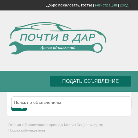
Добро пожаловать,
гость!
[
Регистрация
|
Вход
]
ПОДАТЬ ОБЪЯВЛЕНИЕ
Главная
»
Трансмиссия и привод
»
Кпп ваз,Газ (все модели)
Продажа,обмен,ремонт