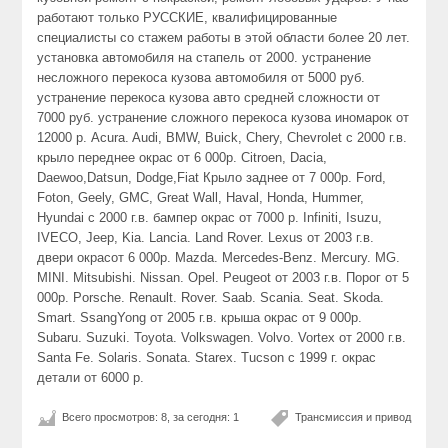
работают только РУССКИЕ, квалифицированные
специалисты со стажем работы в этой области более 20 лет.
установка автомобиля на стапель от 2000. устранение
несложного перекоса кузова автомобиля от 5000 руб.
устранение перекоса кузова авто средней сложности от
7000 руб. устранение сложного перекоса кузова иномарок от
12000 р. Acura. Audi, BMW, Buick, Chery, Chevrolet с 2000 г.в.
крыло переднее окрас от 6 000р. Citroen, Dacia,
Daewoo,Datsun, Dodge,Fiat Крыло заднее от 7 000р. Ford,
Foton, Geely, GMC, Great Wall, Haval, Honda, Hummer,
Hyundai с 2000 г.в. бампер окрас от 7000 р. Infiniti, Isuzu,
IVECO, Jeep, Kia. Lancia. Land Rover. Lexus от 2003 г.в.
двери окрасот 6 000р. Mazda. Mercedes-Benz. Mercury. MG.
MINI. Mitsubishi. Nissan. Opel. Peugeot от 2003 г.в. Порог от 5
000р. Porsche. Renault. Rover. Saab. Scania. Seat. Skoda.
Smart. SsangYong от 2005 г.в. крыша окрас от 9 000р.
Subaru. Suzuki. Toyota. Volkswagen. Volvo. Vortex от 2000 г.в.
Santa Fe. Solaris. Sonata. Starex. Tucson с 1999 г. окрас
детали от 6000 р.
Всего просмотров: 8, за сегодня: 1
Трансмиссия и привод