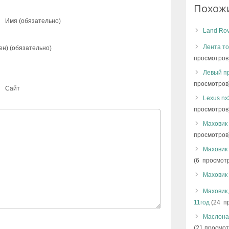
Похож
Имя (обязательно)
Land Rov
Лента т
ен) (обязательно)
просмотров
Левый пр
просмотров
Сайт
Lexus nx
просмотров
Маховик 
просмотров
Маховик 
(6 просмот
Маховик n
Маховик
11год
(24 п
Маслонас
(21 просмот