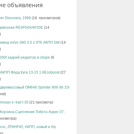
ие объявления
er Discovery, 1999
(16 просмотров)
ормозная RE4F04A/4F20E
(14
)
ивод volvo S80 3.0 2.9T6 АКПП GM
(14
)
200t задний редуктор в сборе
(6
)
АКПП Форд Куга 13-15 1.6Ecoboost
(27
)
двухмассовый OM646 Sprinter 906 06-15г
ров)
issan x- trail t 30
(21 просмотр)
,Корзина,Сцепление Тойота Аурис 07-
росмотра)
ос, ZF8HP45, АКПП, новый и б/у
р)