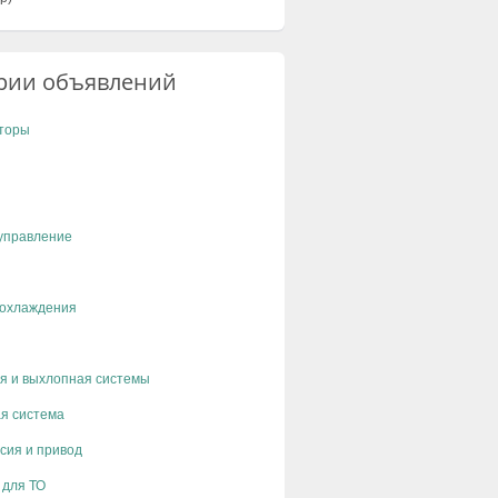
рии объявлений
торы
управление
 охлаждения
я и выхлопная системы
я система
сия и привод
 для ТО