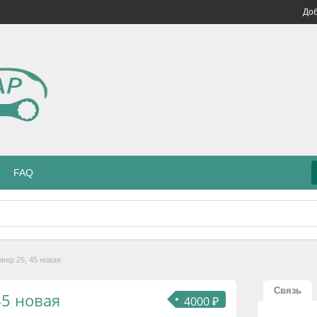
Доб
FAQ
вер 25, 45 новая
Связь
45 новая
4000 ₽