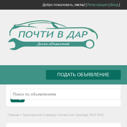
Добро пожаловать,
гость!
[
Регистрация
|
Вход
]
ПОДАТЬ ОБЪЯВЛЕНИЕ
Главная
»
Трансмиссия и привод
»
Кулиса кпп Sportage 2010-2015