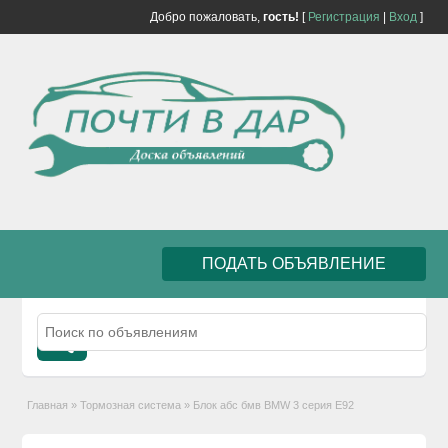
Добро пожаловать,
гость!
[
Регистрация
|
Вход
]
ПОДАТЬ ОБЪЯВЛЕНИЕ
Главная
»
Тормозная система
»
Блок абс бмв BMW 3 серия E92