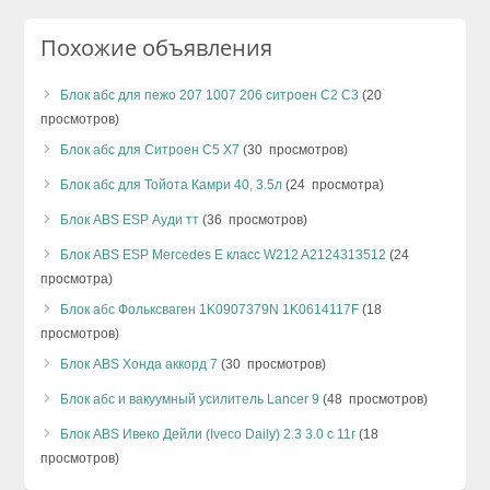
Похожие объявления
Блок абс для пежо 207 1007 206 ситроен С2 С3
(20
просмотров)
Блок абс для Ситроен C5 X7
(30 просмотров)
Блок абс для Тойота Камри 40, 3.5л
(24 просмотра)
Блок ABS ESP Ауди тт
(36 просмотров)
Блок ABS ESP Mercedes E класс W212 A2124313512
(24
просмотра)
Блок абс Фольксваген 1K0907379N 1K0614117F
(18
просмотров)
Блок ABS Хонда аккорд 7
(30 просмотров)
Блок абс и вакуумный усилитель Lancer 9
(48 просмотров)
Блок ABS Ивеко Дейли (Iveco Daily) 2.3 3.0 с 11г
(18
просмотров)