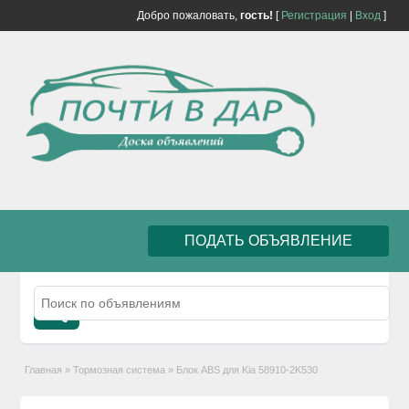
Добро пожаловать,
гость!
[
Регистрация
|
Вход
]
ПОДАТЬ ОБЪЯВЛЕНИЕ
Главная
»
Тормозная система
»
Блок ABS для Kia 58910-2K530