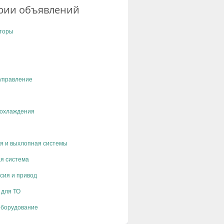
рии объявлений
торы
управление
 охлаждения
я и выхлопная системы
я система
сия и привод
 для ТО
оборудование