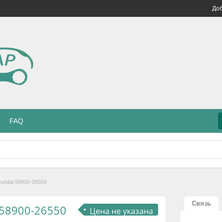
Доб
FAQ
undai 58900-26550
Связь
 58900-26550
Цена не указана