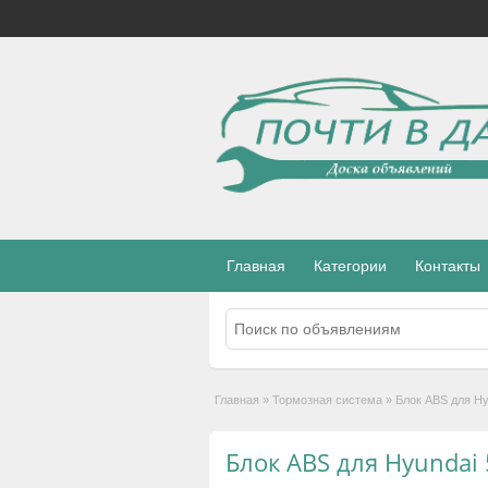
Главная
Категории
Контакты
Главная
»
Тормозная система
»
Блок ABS для Hy
Блок ABS для Hyundai