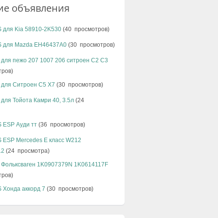
ие объявления
 для Kia 58910-2K530
(40 просмотров)
S для Mazda EH46437A0
(30 просмотров)
 для пежо 207 1007 206 ситроен С2 С3
тров)
 для Ситроен C5 X7
(30 просмотров)
 для Тойота Камри 40, 3.5л
(24
 ESP Ауди тт
(36 просмотров)
S ESP Mercedes E класс W212
12
(24 просмотра)
с Фольксваген 1K0907379N 1K0614117F
тров)
 Хонда аккорд 7
(30 просмотров)