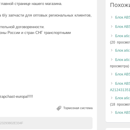
Похож
 главной странице нашего магазина.
 б/у запчасти для оптовых региональных клиентов,
Блок ABS
Блок AB
ительной договоренности.
ионы России и стран СНГ транспортными
Блок абс
(20 просмо
Блок абс
Блок абс
просмотра)
Блок ABS
Блок AB
A21243135
pchast-europa!!!!!
Блок аб
(18 просмо
Тормозная система
Блок ABS
23293802E334F