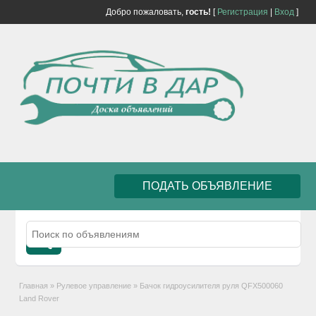
Добро пожаловать,
гость!
[
Регистрация
|
Вход
]
ПОДАТЬ ОБЪЯВЛЕНИЕ
Главная
»
Рулевое управление
»
Бачок гидроусилителя руля QFX500060
Land Rover