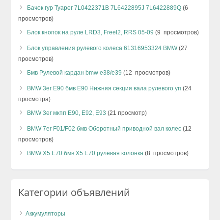
Бачок гур Туарег 7L0422371B 7L6422895J 7L6422889Q
(6
просмотров)
Блок кнопок на руле LRD3, Freel2, RRS 05-09
(9 просмотров)
Блок управления рулевого колеса 61316953324 BMW
(27
просмотров)
Бмв Рулевой кардан bmw e38/e39
(12 просмотров)
BMW 3er E90 бмв Е90 Нижняя секция вала рулевого уп
(24
просмотра)
BMW 3er мкпп E90, Е92, Е93
(21 просмотр)
BMW 7er F01/F02 бмв Оборотный приводной вал колес
(12
просмотров)
BMW X5 E70 бмв Х5 Е70 рулевая колонка
(8 просмотров)
Категории объявлений
Аккумуляторы