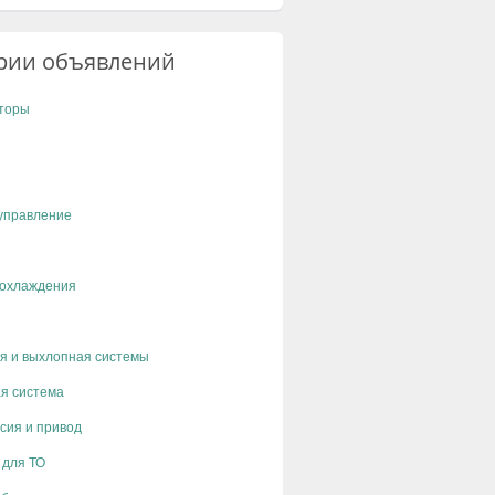
рии объявлений
торы
управление
 охлаждения
я и выхлопная системы
я система
сия и привод
 для ТО