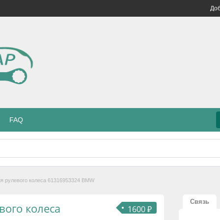
Доб
FAQ
ия рулевого колеса 61316953324 BMW
Связь
вого колеса
1600 ₽