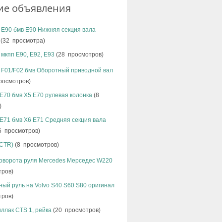
ие объявления
 E90 бмв Е90 Нижняя секция вала
(32 просмотра)
мкпп E90, Е92, Е93
(28 просмотров)
 F01/F02 бмв Оборотный приводной вал
росмотров)
E70 бмв Х5 Е70 рулевая колонка
(8
)
E71 бмв Х6 Е71 Средняя секция вала
6 просмотров)
(CTR)
(8 просмотров)
поворота руля Mercedes Мерседес W220
тров)
ый руль на Volvo S40 S60 S80 оригинал
тров)
ллак CTS 1, рейка
(20 просмотров)