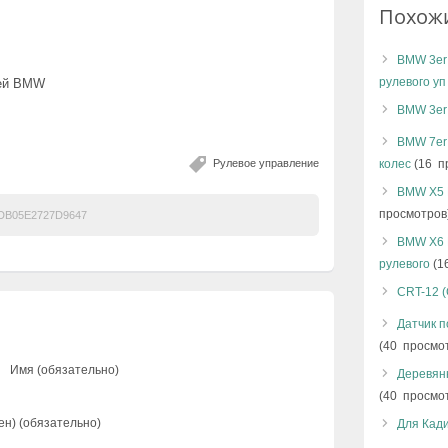
Похож
BMW 3er
рулевого уп
тей BMW
BMW 3er 
BMW 7er
Рулевое управление
колес
(16 п
BMW X5 
просмотров
DB05E2727D9647
BMW X6 
рулевого
(1
CRT-12 
Датчик 
(40 просмо
Имя (обязательно)
Деревянн
(40 просмо
ен) (обязательно)
Для Кади