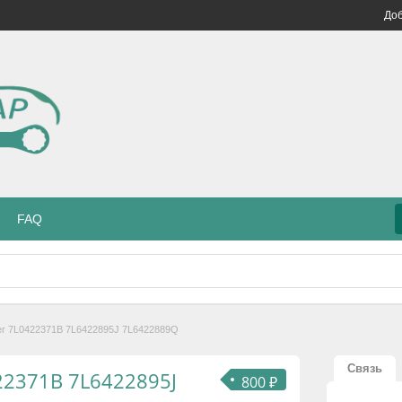
Доб
FAQ
ег 7L0422371B 7L6422895J 7L6422889Q
Связь
422371B 7L6422895J
800 ₽