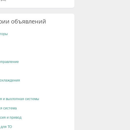
рии объявлений
торы
управление
 охлаждения
я и выхлопная системы
я система
сия и привод
 для ТО