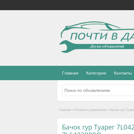
Главная
Категории
Контакты
Главная
»
Рулевое управление
»
Бачок гур Туар
Бачок гур Туарег 7L0