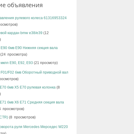
ие объявления
авления рулевого колеса 61316953324
осмотров)
евой кардан bmw e38/e39
(12
)
 E90 бмв Е90 Нижняя секция вала
(24 просмотра)
мкпп E90, Е92, Е93
(21 просмотр)
 F01/F02 бмв Оборотный приводной вал
росмотров)
E70 бмв Х5 Е70 рулевая колонка
(8
)
E71 бмв Х6 Е71 Средняя секция вала
6 просмотров)
(CTR)
(8 просмотров)
поворота руля Mercedes Мерседес W220
тра)