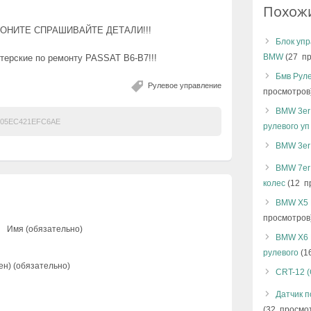
Похож
ВОНИТЕ СПРАШИВАЙТЕ ДЕТАЛИ!!!
Блок упр
BMW
(27 пр
терские по ремонту PASSAT B6-B7!!!
Бмв Рул
Рулевое управление
просмотров
BMW 3er
205EC421EFC6AE
рулевого уп
BMW 3er 
BMW 7er
колес
(12 п
BMW X5 
просмотров
Имя (обязательно)
BMW X6 
рулевого
(1
ен) (обязательно)
CRT-12 
Датчик 
(32 просмо