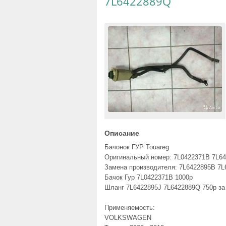
7L6422889Q
Описание
Бачонок ГУР Touareg
Оригинальный номер: 7L0422371B 7L6
Замена производителя: 7L6422895B 7L
Бачок Гур 7L0422371B 1000р
Шланг 7L6422895J 7L6422889Q 750р за
Применяемость:
VOLKSWAGEN