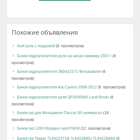
Похожие объявления
Audi руль с подушкой
(8 просмотров)
Бачек гидроуселителя руля на нисан примеру 2007 г
(8
просмотров)
Бачок гидроусилителя 3B0422371 Фольксваген
(6
просмотров)
Бачок гидроусилителя Kia Carens 2006-2012
(6 просмотров)
Бачок гидроусилителя руля QFX500060 Land Rover
(6
просмотров)
Бачок гур для Фольцваген Пассат Б5 универсал
(18
просмотров)
Бачок гур L200 06/pajero sport NEW
(12 просмотров)
Бачок гур Туарег 7L0422371B 7L6422895J 7L6422889Q
(6