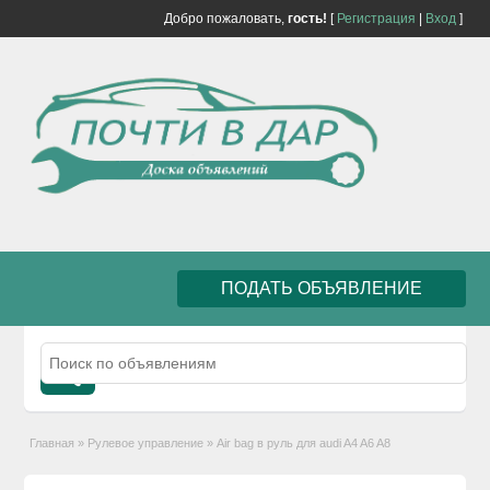
Добро пожаловать,
гость!
[
Регистрация
|
Вход
]
ПОДАТЬ ОБЪЯВЛЕНИЕ
Главная
»
Рулевое управление
»
Air bag в руль для audi A4 A6 A8