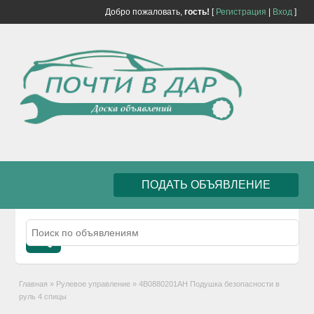
Добро пожаловать,
гость!
[
Регистрация
|
Вход
]
ПОДАТЬ ОБЪЯВЛЕНИЕ
Главная
»
Рулевое управление
»
4B0880201AH Подушка безопасности в
руль 4 спицы