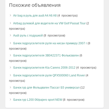
Похожие объявления
Air bag в руль для audi A4 A6 A8
(4 просмотра)
Airbag рулевой для водителя на VW Golf Passat Tour
(2
просмотра)
Audi руль с подушкой
(8 просмотров)
Бачек гидроуселителя руля на нисан примеру 2007 г
(8
просмотров)
Бачок гидроусилителя 3B0422371 Фольксваген
(6
просмотров)
Бачок гидроусилителя Kia Carens 2006-2012
(4 просмотра)
Бачок гидроусилителя руля QFX500060 Land Rover
(4
просмотра)
Бачок гур для Фольцваген Пассат Б5 универсал
(12
просмотров)
Бачок гур L200 06/pajero sport NEW
(8 просмотров)