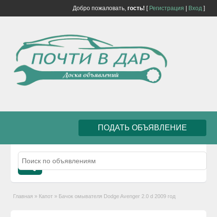
Добро пожаловать,
гость!
[
Регистрация
|
Вход
]
ПОДАТЬ ОБЪЯВЛЕНИЕ
Главная
»
Капот
»
Бачок омывателя Dodge Avenger 2.0 d 2009 год