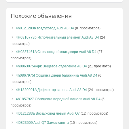
Похожие объявления
4h0121283b воздуховод Audi A8 D4
(8 просмотров)
4H0810773b Исполнительный элемент Audi A8 D4
(24
просмотра)
4H0837461A Стеклоподъёмник двери Audi A8 D4
(27
просмотров)
4h0863075e4pk Вещевое отделение A8 D4
(21 просмотр)
4h0867975f Обшивка двери багажника Audi A8 D4
(6
просмотров)
4H1820901A Дефлектор салона Audi A8 D4
(24 просмотра)
4h1857927 Облицовка передней панели audi A8 D4
(6
просмотров)
4l0121283a Воздуховод левый Audi Q7
(12 просмотров)
4l0823509 Audi Q7 Замок капота
(15 просмотров)