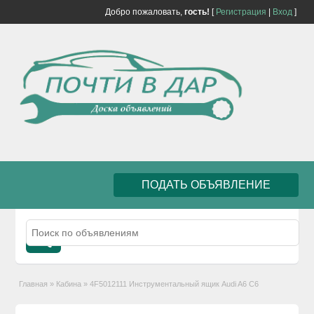
Добро пожаловать,
гость!
[
Регистрация
|
Вход
]
ПОДАТЬ ОБЪЯВЛЕНИЕ
Главная
»
Кабина
»
4F5012111 Инструментальный ящик Audi A6 C6