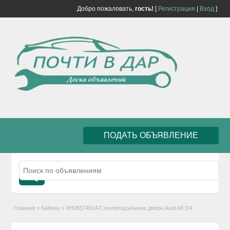
Добро пожаловать,
гость!
[
Регистрация
|
Вход
]
ПОДАТЬ ОБЪЯВЛЕНИЕ
Главная
»
Кабина
»
4H0837461A Стеклоподъёмник двери Audi A8 D4