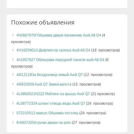
Похожие объявления
4h0867975f Обшивка двери багажника Audi A8 D4
(4
просмотра)
4H1820901A Дефлектор салона Audi A8 D4
(16 просмотров)
4h1857927 Облицовка передней панели audi A8 D4
(6
просмотров)
4l0121283a Воздуховод левый Audi Q7
(12 просмотров)
4l0823509 Audi Q7 Замок капота
(15 просмотров)
4L0860021N2ZZ Рейлинг на крышу Audi Q7
(21 просмотр)
4L0877233A шланг отвода воды Audi Q7
(24 просмотра)
572210512 максус Обшивка потолка
(24 просмотра)
6r4837205d ручка двери на polo
(27 просмотров)