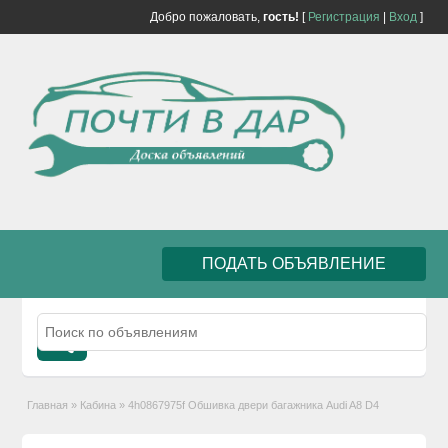
Добро пожаловать,
гость!
[
Регистрация
|
Вход
]
ПОДАТЬ ОБЪЯВЛЕНИЕ
Главная
»
Кабина
»
4h0867975f Обшивка двери багажника Audi A8 D4