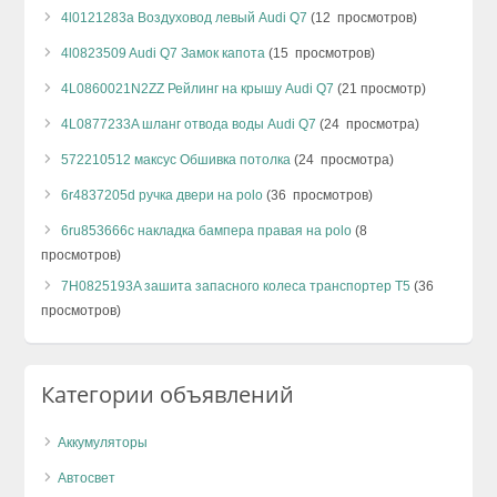
4l0121283a Воздуховод левый Audi Q7
(12 просмотров)
4l0823509 Audi Q7 Замок капота
(15 просмотров)
4L0860021N2ZZ Рейлинг на крышу Audi Q7
(21 просмотр)
4L0877233A шланг отвода воды Audi Q7
(24 просмотра)
572210512 максус Обшивка потолка
(24 просмотра)
6r4837205d ручка двери на polo
(36 просмотров)
6ru853666c накладка бампера правая на polo
(8
просмотров)
7H0825193A зашита запасного колеса транспортер Т5
(36
просмотров)
Категории объявлений
Аккумуляторы
Автосвет