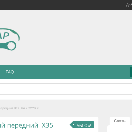
Доб
FAQ
передний IX35 645022Y050
Связь
ый передний IX35
5600 ₽