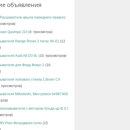
ие объявления
 Расширитель крыла переднего правого
осмотров)
ssan Qashqai J10
(4 просмотра)
ывателя Range Rover 2 пегас 94-01
(12
)
ывателя Audi A8 D3 6L
(10 просмотров)
ывателя для Форд Фокус-2
(16
)
ывателя лобового стекла Citroen C4
 просмотров)
ывателя Mitsubishi, Митсубиси mr987400
тров)
еклоомывателя с мотором Хонда цр-В 3 с
мотров)
WV Polo Фольцваген поло
(15
)