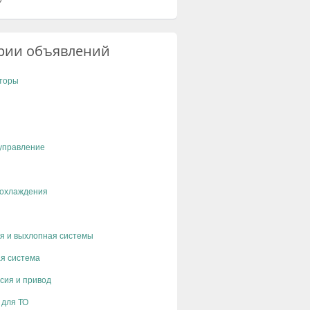
рии объявлений
торы
управление
 охлаждения
я и выхлопная системы
я система
сия и привод
 для ТО