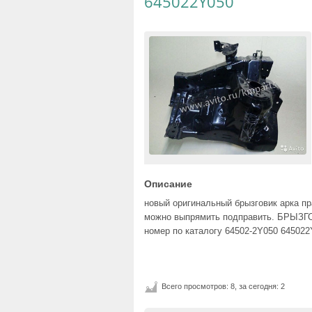
645022Y050
Описание
новый оригинальный брызговик арка пр
можно выпрямить подправить. БРЫ
номер по каталогу 64502-2Y050 64502
Всего просмотров: 8, за сегодня: 2