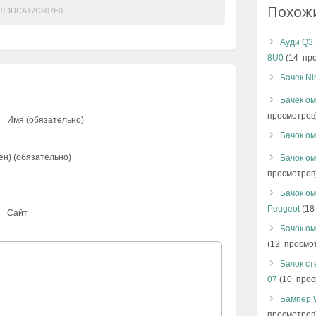
Похож
F9DDCA17C807E0
Ауди Q3
8U0
(14 пр
Бачек Ni
Бачек ом
просмотров
Имя (обязательно)
Бачок ом
ен) (обязательно)
Бачок ом
просмотров
Бачок ом
Peugeot
(18
Сайт
Бачок ом
(12 просмо
Бачок ст
07
(10 прос
Бампер 
просмотров