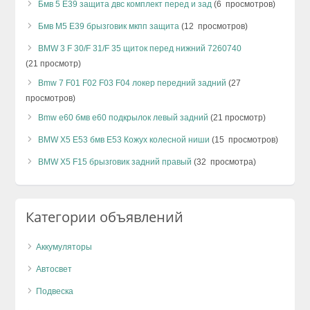
Бмв 5 Е39 защита двс комплект перед и зад
(6 просмотров)
Бмв М5 Е39 брызговик мкпп защита
(12 просмотров)
BMW 3 F 30/F 31/F 35 щиток перед нижний 7260740
(21 просмотр)
Bmw 7 F01 F02 F03 F04 локер передний задний
(27
просмотров)
Bmw e60 бмв е60 подкрылок левый задний
(21 просмотр)
BMW X5 E53 бмв Е53 Кожух колесной ниши
(15 просмотров)
BMW X5 F15 брызговик задний правый
(32 просмотра)
Категории объявлений
Аккумуляторы
Автосвет
Подвеска