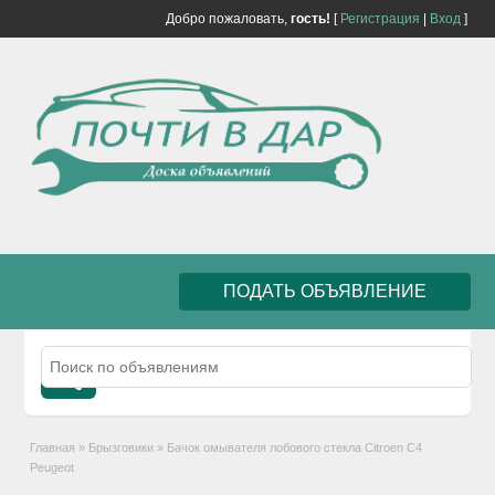
Добро пожаловать,
гость!
[
Регистрация
|
Вход
]
ПОДАТЬ ОБЪЯВЛЕНИЕ
Главная
»
Брызговики
»
Бачок омывателя лобового стекла Citroen C4
Peugeot