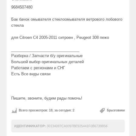
9684507480
Бак бачок омывателя стеклоомывателя ветрового лобового
стекла
для Citroen C4 2005-2011 ситроен , Peugeot 308 пежо
________________________________
Разборка / Запчасти б/у оригинальные
Большой выбор оригинальных деталей
Работаем с регионами и СНГ
Есть Все виды связи
Пишите, звоните, будем рады помочь!
Всего просмотров: 18, за сегодня: 2
Брызговики
ИДЕНТИФИКАТОР:
30134097CA9397BE925441F0B6739B56