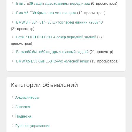
Бмв 5 Е39 защита двс комплект перед и зад
(6 просмотров)
Бмв М5 Е39 брызговик мкпп защита
(12 просмотров)
BMW 3 F 30/F 31/F 35 щиток перед нижний 7260740
(21 просмотр)
Bmw 7 F01 F02 F03 F04 локер передний задний
(27
просмотров)
Bmw e60 бмв е60 подкрылок левый задний
(21 просмотр)
BMW X5 E53 бмв Е53 Кожух колесной ниши
(15 просмотров)
Категории объявлений
Аккумуляторы
Автосвет
Подвеска
Рулевое управление