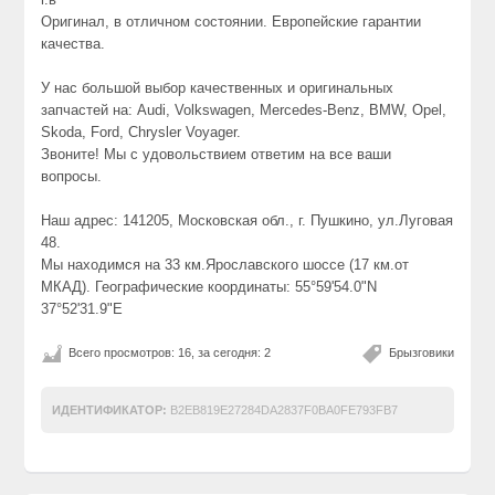
Оригинал, в отличном состоянии. Европейские гарантии
качества.
У нас большой выбор качественных и оригинальных
запчастей на: Audi, Volkswagen, Mercedes-Benz, BMW, Opel,
Skoda, Ford, Chrysler Voyager.
Звоните! Мы с удовольствием ответим на все ваши
вопросы.
Наш адрес: 141205, Московская обл., г. Пушкино, ул.Луговая
48.
Мы находимся на 33 км.Ярославского шоссе (17 км.от
МКАД). Географические координаты: 55°59'54.0"N
37°52'31.9"E
Всего просмотров: 16, за сегодня: 2
Брызговики
ИДЕНТИФИКАТОР:
B2EB819E27284DA2837F0BA0FE793FB7