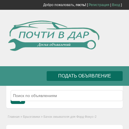
Добро пожаловать,
гость!
[
Регистрация
|
Вход
]
ПОДАТЬ ОБЪЯВЛЕНИЕ
Главная
»
Брызговики
»
Бачок омывателя для Форд Фокус-2