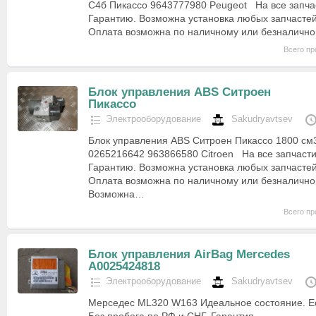
С4б Пикассо 9643777980 Peugeot На все запча
Гарантию. Возможна установка любых запчастей
Оплата возможна по наличному или безналичн
Всего пр
Блок управления ABS Ситроен
Пикассо
Электрооборудование
Sakudryavtsev
Блок управления ABS Ситроен Пикассо 1800 см
0265216642 963866580 Citroen На все запчаст
Гарантию. Возможна установка любых запчастей
Оплата возможна по наличному или безналично
Возможна…
Всего пр
Блок управления AirBag Mercedes
A0025424818
Электрооборудование
Sakudryavtsev
Мерседес ML320 W163 Идеальное состояние. Ес