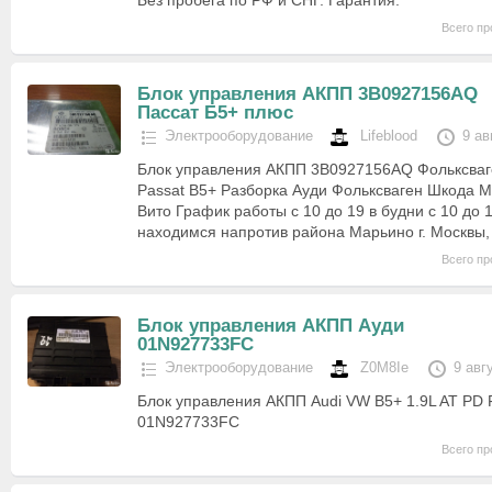
Без пробега по РФ и СНГ. Гарантия.
Всего пр
Блок управления АКПП 3B0927156AQ
Пассат Б5+ плюс
Электрооборудование
Lifeblood
9 ав
Блок управления АКПП 3B0927156AQ Фольксваг
Passat B5+ Разборка Ауди Фольксваген Шкода 
Вито График работы с 10 до 19 в будни с 10 до
находимся напротив района Марьино г. Москвы
Всего пр
Блок управления АКПП Ауди
01N927733FC
Электрооборудование
Z0M8Ie
9 авг
Блок управления АКПП Audi VW B5+ 1.9L AT PD
01N927733FC
Всего пр