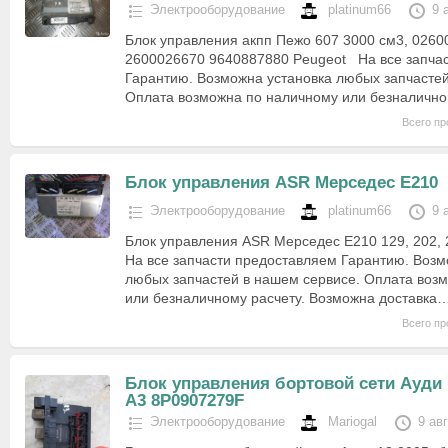
Электрооборудование
platinum66
9 
Блок управления акпп Пежо 607 3000 см3, 0260
2600026670 9640887880 Peugeot На все запча
Гарантию. Возможна установка любых запчастей
Оплата возможна по наличному или безналично
Всего пр
Блок управления ASR Мерседес E210
Электрооборудование
platinum66
9 
Блок управления ASR Мерседес E210 129, 202
На все запчасти предоставляем Гарантию. Возм
любых запчастей в нашем сервисе. Оплата воз
или безналичному расчету. Возможна доставка
Всего пр
Блок управления бортовой сети Ауди
А3 8P0907279F
Электрооборудование
Mariogal
9 ав