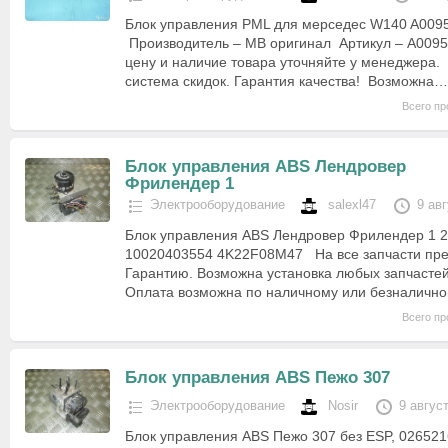
Блок управления PML для мерседес W140 A009
Производитель – MB оригинал Артикул – A009
цену и наличие товара уточняйте у менеджера. 
система скидок. Гарантия качества! Возможна…
Всего пр
Блок управления ABS Лендровер
Фрилендер 1
Электрооборудование
salexl47
9 ав
Блок управления ABS Лендровер Фрилендер 1 2
10020403554 4K22F08M47 На все запчасти пр
Гарантию. Возможна установка любых запчастей
Оплата возможна по наличному или безналично
Всего пр
Блок управления ABS Пежо 307
Электрооборудование
Nosir
9 авгус
Блок управления ABS Пежо 307 без ESP, 02652