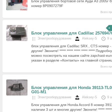
Блок управления бортовой сети Ауди А3 2005г 
номер 8P0907279F
Всего пр
Блок управления для Cadillac 2576947
Электрооборудование
Aleksey-S
9 
блок управления для Cadillac SRX , CTS номер 
другие! Звоните! ***** ***** ***** ***** ***** Подр
можно посмотреть на нашем сайте zapchast-eur
указан в разделе «Контакты» на главной стран
Всего пр
Блок управления для Honda 39113-TL0
G01-M1
Электрооборудование
Aleksey-S
9 
Блок управления для Honda Accord 8 номер 391
наличии 3 шт и многие другие! Звоните! ***** ***** **