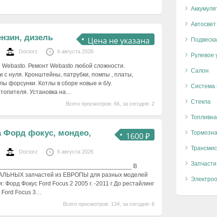
Аккумуля
Автосвет
ензин, дизель
Цена не указана
Подвеска
Doctorz
6 августа 2026
Рулевое 
 Webasto. Ремонт Webasto любой сложности.
Салон
 с нуля. Кронштейны, патрубки, помпы , платы,
злы форсунки. Котлы в сборе новые и б/у.
Система
отопителя. Установка на…
Стекла
Всего просмотров: 66, за сегодня: 2
Топливна
 Форд фокус, мондео,
Тормозна
1600 ₽
Трансмис
Doctorz
6 августа 2026
Запчасти
_______________________________________ В
АЛЬНЫХ запчастей из ЕВРОПЫ для разных моделей
Электро
: Форд Фокус Ford Focus 2 2005 г. -2011 г До рестайлинг
с Ford Focus 3…
Всего просмотров: 134, за сегодня: 6