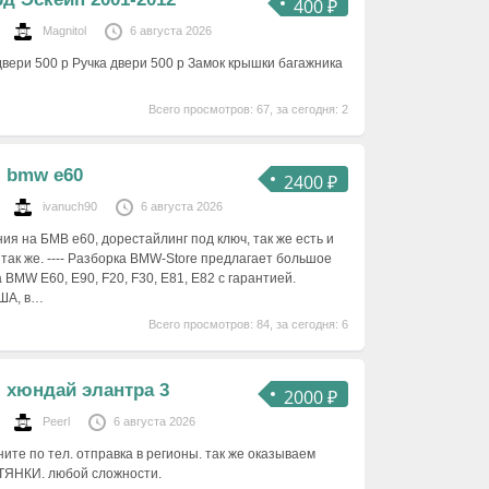
400 ₽
Magnitol
6 августа 2026
двери 500 р Ручка двери 500 р Замок крышки багажника
Всего просмотров: 67, за сегодня: 2
я bmw e60
2400 ₽
ivanuch90
6 августа 2026
ия на БМВ е60, дорестайлинг под ключ, так же есть и
 так же. ---- Разборка BMW-Store предлагает большое
 BMW E60, E90, F20, F30, E81, E82 с гарантией.
США, в…
Всего просмотров: 84, за сегодня: 6
 хюндай элантра 3
2000 ₽
Peerl
6 августа 2026
ите по тел. отправка в регионы. так же оказываем
ТЯНКИ. любой сложности.