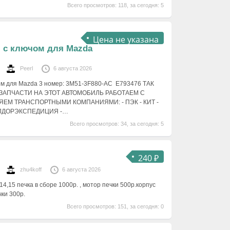
Всего просмотров: 118, за сегодня: 5
Цена не указана
я с ключом для Mazda
Peerl
6 августа 2026
ом для Mazda 3 номер: 3M51-3F880-AC E793476 ТАК
ЗАПЧАСТИ НА ЭТОТ АВТОМОБИЛЬ РАБОТАЕМ С
ЕМ ТРАНСПОРТНЫМИ КОМПАНИЯМИ: - ПЭК - КИТ -
ЛДОРЭКСПЕДИЦИЯ -…
Всего просмотров: 34, за сегодня: 5
240 ₽
zhu4koff
6 августа 2026
14,15 печка в сборе 1000р. , мотор печки 500р.корпус
ки 300р.
Всего просмотров: 151, за сегодня: 0