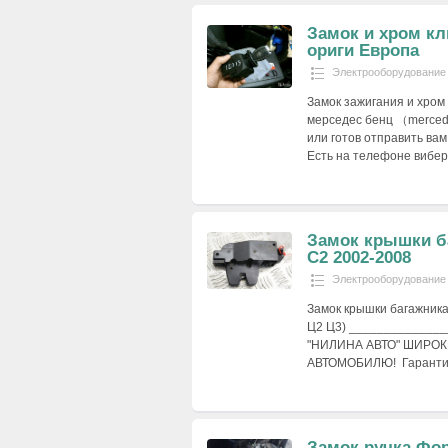
Замок и хром кл
ориги Европа
Электрооборудование
Замок зажигания и хром
мерседес бенц （mercede
или готов отправить ва
Есть на телефоне вибер
Замок крышки б
С2 2002-2008
Электрооборудование
Замок крышки багажника
Ц2 Ц3) _____________
"НИЛИНА АВТО" ШИРО
АВТОМОБИЛЮ! Гаранти
Замок ручка Фор