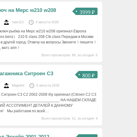
юч на Мерс w210 w208
3999 ₽
nato113
6 августа 2026
 ключ рыбка на Мерс w210 w208 оригинал Европа
s benz） 210 E class 208 Clk class Передам в Москве
м в другой город. Отвечу на вопросы Звоните！пишите！
, ватс апп！
Всего просмотров: 84, за сегодня: 5
агажника Ситроен С3
800 ₽
Magnitol
6 августа 2026
 Ситроен С3 С2 2002-2008 б\у оригинал (Citroen C2 C3
_____________________________ НА НАШЕМ СКЛАДЕ
КИЙ АССОТИМЕНТ ДЕТАЛЕЙ К ДАННОМУ
я! Мы работаем по всей…
Всего просмотров: 51, за сегодня: 9
д Эскейп 2001-2012