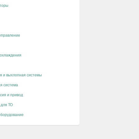
торы
управление
 охлаждения
я и выхлопная системы
я система
сия и привод
 для ТО
оборудование