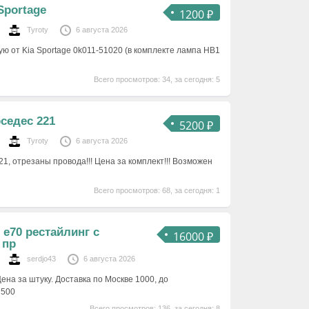
Sportage
1200 ₽
Tyroty
6 августа 2026
ю от Kia Sportage 0k011-51020 (в комплекте лампа НВ1
Всего просмотров: 34, за сегодня: 5
седес 221
5200 ₽
Tyroty
6 августа 2026
1, отрезаны провода!!! Цена за комплект!!! Возможен
Всего просмотров: 68, за сегодня: 1
е70 рестайлинг с
16000 ₽
 пр
serdjo43
6 августа 2026
ена за штуку. Доставка по Москве 1000, до
 500
Всего просмотров: 136, за сегодня: 8