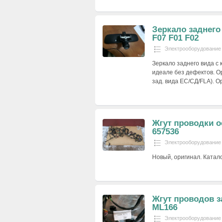
Зеркало заднего
F07 F01 F02
Электрооборудование
Зеркало заднего вида с
идеале без дефектов. Ор
зад. вида EC/СД/FLA). 
Жгут проводки о
657536
Электрооборудование
Новый, оригинал. Катал
Жгут проводов з
ML166
Электрооборудование