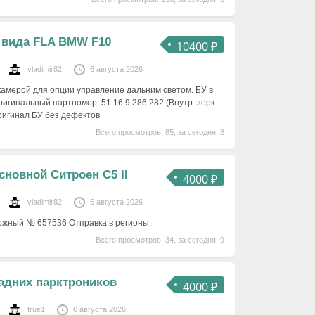
 вида FLA BMW F10
10400 ₽
vladimir82
6 августа 2026
 камерой для опции управление дальним светом. БУ в
игинальный партномер: 51 16 9 286 282 (Внутр. зерк.
Оригинал БУ без дефектов
Всего просмотров: 85, за сегодня: 8
сновной Ситроен С5 II
4000 ₽
vladimir82
6 августа 2026
ожный № 657536 Отправка в регионы.
Всего просмотров: 34, за сегодня: 9
адних парктроников
4000 ₽
true1
6 августа 2026