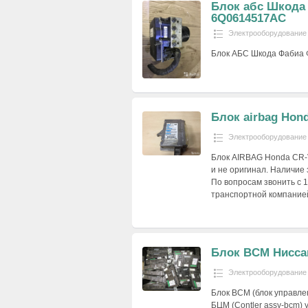
Блок абс Шкода
6Q0614517AC
Электрооборудование
Блок АБС Шкода Фабиа
Блок airbag Hon
Электрооборудование
Блок AIRBAG Honda CR-V
и не оригинал. Наличие
По вопросам звонить с 
транспортной компание
Блок BCM Нисса
Электрооборудование
Блок BCM (блок управле
БЦМ (Contler assy-bcm)