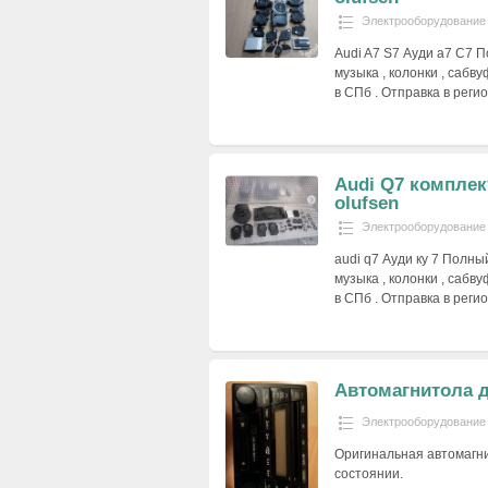
Электрооборудование
Audi A7 S7 Ауди а7 С7 П
музыка , колонки , сабв
в СПб . Отправка в регио
Audi Q7 комплек
olufsen
Электрооборудование
audi q7 Ауди ку 7 Полный
музыка , колонки , сабв
в СПб . Отправка в регио
Автомагнитола д
Электрооборудование
Оригинальная автомагн
состоянии.