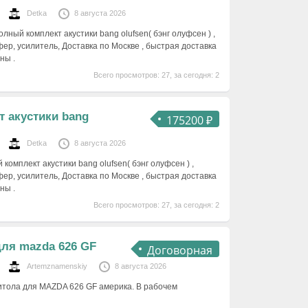
Detka
8 августа 2026
олный комплект акустики bang olufsen( бэнг олуфсен ) ,
уфер, усилитель, Доставка по Москве , быстрая доставка
ны .
Всего просмотров: 27, за сегодня: 2
т акустики bang
175200 ₽
Detka
8 августа 2026
 комплект акустики bang olufsen( бэнг олуфсен ) ,
уфер, усилитель, Доставка по Москве , быстрая доставка
ны .
Всего просмотров: 27, за сегодня: 2
ля mazda 626 GF
Договорная
Artemznamenskiy
8 августа 2026
итола для MAZDA 626 GF америка. В рабочем