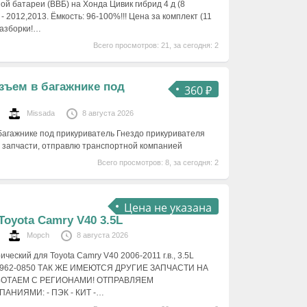
ой батареи (ВВБ) на Хонда Цивик гибрид 4 д (8
- 2012,2013. Ёмкость: 96-100%!!! Цена за комплект (11
разборки!…
Всего просмотров: 21, за сегодня: 2
азъем в багажнике под
360 ₽
Missada
8 августа 2026
 багажнике под прикуриватель Гнездо прикуривателя
 запчасти, отправлю транспортной компанией
Всего просмотров: 8, за сегодня: 2
Цена не указана
Toyota Camry V40 3.5L
Mopch
8 августа 2026
ческий для Toyota Camry V40 2006-2011 г.в., 3.5L
01962-0850 ТАК ЖЕ ИМЕЮТСЯ ДРУГИЕ ЗАПЧАСТИ НА
БОТАЕМ С РЕГИОНАМИ! ОТПРАВЛЯЕМ
НИЯМИ: - ПЭК - КИТ -…