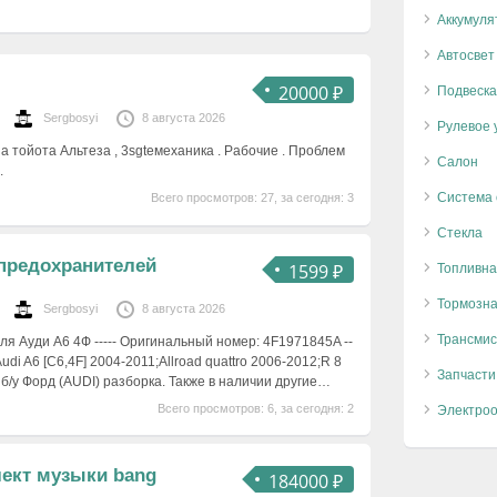
Аккумуля
Автосвет
20000 ₽
Подвеска
Sergbosyi
8 августа 2026
Рулевое 
а тойота Альтеза , 3sgteмеханика . Рабочие . Проблем
Салон
.
Система
Всего просмотров: 27, за сегодня: 3
Стекла
 предохранителей
1599 ₽
Топливна
Тормозна
Sergbosyi
8 августа 2026
Трансмис
я Ауди А6 4Ф ----- Оригинальный номер: 4F1971845A --
Audi A6 [C6,4F] 2004-2011;Allroad quattro 2006-2012;R 8
Запчасти
и б/у Форд (AUDI) разборка. Также в наличии другие…
Всего просмотров: 6, за сегодня: 2
Электро
лект музыки bang
184000 ₽