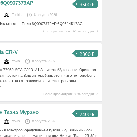
 6Q0907379AP
9600 ₽
Tookis
8 августа 2026
 Фольксваген Поло 6Q0907379AP 6Q0614517AC
Всего просмотров: 32, за сегодня: 3
da CR-V
2800 ₽
Vovis
8 августа 2026
 77960-SCA-G013-M1 Запчасти б/у и новые. Оригинал
 запчастей на Ваш автомобиль уточняйте по телефону
10.00-20.00 Отправляем запчасти в регионы
й.
Всего просмотров: 8, за сегодня: 2
н Теана Мурано
2400 ₽
Vovis
8 августа 2026
ния электрооборудованием кузова) б.у.. Данный блок
 устанавливался на машины марки Ниссан Теана 25-35 в