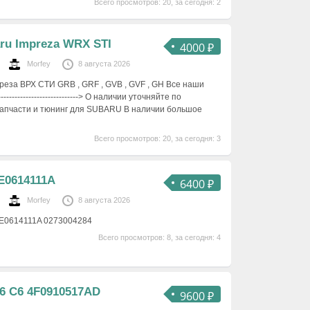
Всего просмотров: 20, за сегодня: 2
ru Impreza WRX STI
4000 ₽
Morfey
8 августа 2026
еза ВРХ СТИ GRB , GRF , GVB , GVF , GH Все наши
--------------------------> О наличии уточняйте по
запчасти и тюнинг для SUBARU В наличии большое
Всего просмотров: 20, за сегодня: 3
E0614111A
6400 ₽
Morfey
8 августа 2026
8E0614111A 0273004284
Всего просмотров: 8, за сегодня: 4
6 С6 4F0910517AD
9600 ₽