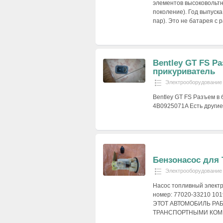
элементов высоковольтн
поколение). Год выпуска 
пар). Это не батарея с 
Bentley GT FS Р
прикуриватель
Электрооборудование
Bentley GT FS Разъем в
4B0925071A Есть другие
Бензонасос для 
Электрооборудование
Насос топливный электри
номер: 77020-33210 1
ЭТОТ АВТОМОБИЛЬ РА
ТРАНСПОРТНЫМИ КОМПА