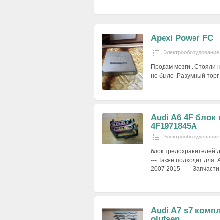
Apexi Power FC
Электрооборудование
Продам мозги . Стояли н
не было .Разумный торг 
Audi A6 4F блок
4F1971845A
Электрооборудование
блок предохранителей дл
--- Также подходит для: 
2007-2015 ----- Запчаст
Audi A7 s7 комп
olufsen