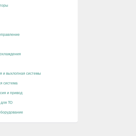
торы
управление
 охлаждения
я и выхлопная системы
я система
сия и привод
 для ТО
оборудование