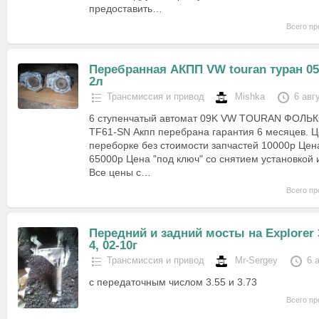
предоставить…
Всего пр
Перебранная АКПП VW touran туран 05
2л
Трансмиссия и привод
Mishka
6 авг
6 ступенчатый автомат 09K VW TOURAN ФОЛЬ
TF61-SN Акпп перебрана гарантия 6 месяцев. Ц
переборке без стоимости запчастей 10000р Цен
65000р Цена "под ключ" со снятием установкой 
Все цены с…
Всего пр
Передний и задний мосты на Explorer 
4, 02-10г
Трансмиссия и привод
Mr-Sergey
6 
с передаточным числом 3.55 и 3.73
Всего пр