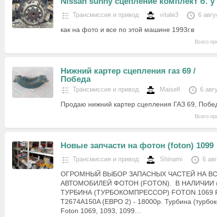
Nissan sunny сцепление комплект б. у
Трансмиссия и привод
vitale3
6 авгу
как на фото и все по этой машине 1993г.в
Всего пр
Нижний картер сцепления газ 69 /
Победа
Трансмиссия и привод
Maiself
6 авг
Продаю нижний картер сцепления ГАЗ 69, Побед
Всего пр
Новые запчасти на фотон (foton) 1099
Трансмиссия и привод
Shinami
6 ав
ОГРОМНЫЙ ВЫБОР ЗАПАСНЫХ ЧАСТЕЙ НА В
АВТОМОБИЛЕЙ ФОТОН (FOTON). В НАЛИЧИИ 
ТУРБИНА (ТУРБОКОМПРЕССОР) FOTON 1069 
T2674A150A (ЕВРО 2) - 18000р. Турбина (турбо
Foton 1069, 1093, 1099…