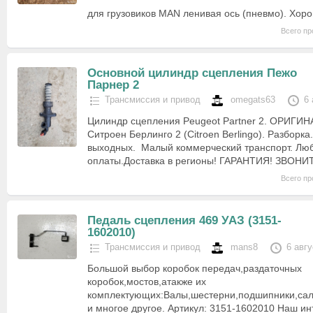
для грузовиков MAN ленивая ось (пневмо). Хор
Всего пр
Основной цилиндр сцепления Пежо
Парнер 2
Трансмиссия и привод
omegats63
6 
Цилиндр сцепления Peugeot Partner 2. ОРИГИН
Ситроен Берлинго 2 (Citroen Berlingo). Разборка
выходных. Малый коммерческий транспорт. Лю
оплаты.Доставка в регионы! ГАРАНТИЯ! ЗВОНИ
Всего пр
Педаль сцепления 469 УАЗ (3151-
1602010)
Трансмиссия и привод
mans8
6 авг
Большой выбор коробок передач,раздаточных
коробок,мостов,атакже их
комплектующих:Валы,шестерни,подшипники,са
и многое другое. Артикул: 3151-1602010 Наш ин