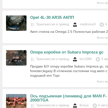
Всего пр
Opel 4L-30 AR35 АКПП
Трансмиссия и привод
vladimirus9
6
Акпп стояла на Omega 2.5 Полностью рабочая 
Всего пр
Опора коробки от Subaru Impreza gc
Трансмиссия и привод
fers1980
6 ав
Продаю Б/У опору коробки Subaru Impreza gc, т
forester,legasy В отличном состоянии под мкпп 
подушкой кпп Торг.
Всего пр
Ось подъемная (ленивец) для MAN F-
2000/TGA
Трансмиссия и привод
Bunya
6 авгу