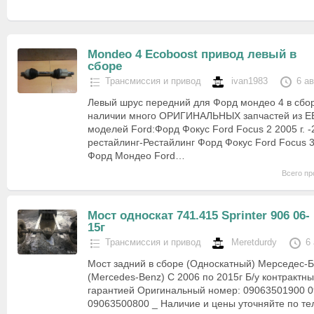
Mondeo 4 Ecoboost привод левый в
сборе
Трансмиссия и привод
ivan1983
6 а
Левый шрус передний для Форд мондео 4 в сбо
наличии много ОРИГИНАЛЬНЫХ запчастей из Е
моделей Ford:Форд Фокус Ford Focus 2 2005 г. -
рестайлинг-Рестайлинг Форд Фокус Ford Focus 
Форд Мондео Ford…
Всего пр
Мост односкат 741.415 Sprinter 906 06-
15г
Трансмиссия и привод
Meretdurdy
6
Мост задний в сборе (Односкатный) Мерседес-
(Mercedes-Benz) C 2006 по 2015г Б/у контрактны
гарантией Оригинальный номер: 09063501900 
09063500800 _ Наличие и цены уточняйте по т