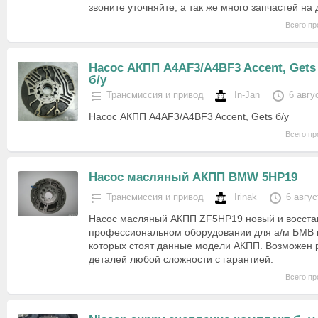
звоните уточняйте, а так же много запчастей н
Всего пр
Насос АКПП A4AF3/A4BF3 Accent, Gets
б/у
Трансмиссия и привод
In-Jan
6 авгу
Насос АКПП A4AF3/A4BF3 Accent, Gets б/у
Всего пр
Насос масляный АКПП BMW 5HP19
Трансмиссия и привод
Irinak
6 авгус
Насос масляный АКПП ZF5HP19 новый и восста
профессиональном оборудовании для а/м БМВ и
которых стоят данные модели АКПП. Возможен
деталей любой сложности с гарантией.
Всего пр