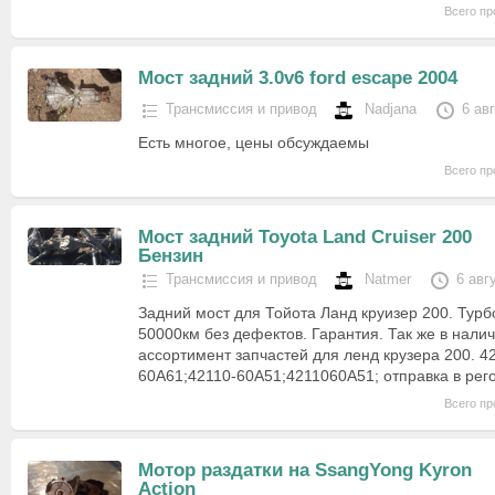
Всего пр
Мост задний 3.0v6 ford escape 2004
Трансмиссия и привод
Nadjana
6 ав
Есть многое, цены обсуждаемы
Всего пр
Мост задний Toyota Land Cruiser 200
Бензин
Трансмиссия и привод
Natmer
6 авг
Задний мост для Тойота Ланд круизер 200. Турб
50000км без дефектов. Гарантия. Так же в нали
ассортимент запчастей для ленд крузера 200. 4
60A61;42110-60A51;4211060A51; отправка в рег
Всего пр
Мотор раздатки на SsangYong Kyron
Action