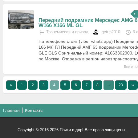
Передний подрамник Мерседес AMG 6
W166 X166 ML GL
Трансмиссия и привод
getup2010
6 
На телефоне стоит (viber whats app) Передний
166 МЛ ГЛ Передний АМГ 63 подрамник Merced
GLE GLS Оригинальный номер: A1663302900, 1
по Москве Отправка в регион через транспор
Всего пр
‹‹
1
2
3
4
5
6
7
8
...
23
››
Главная
Контакты
Copyright © 2016-2026 Почти в дар! Все права защищены.