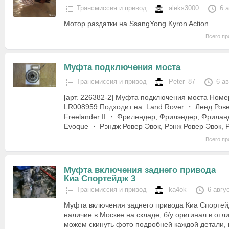
Трансмиссия и привод
aleks3000
6 
Мотор раздатки на SsangYong Kyron Action
Всего пр
Муфта подключения моста
Трансмиссия и привод
Peter_87
6 а
[арт. 226382-2] Муфта подключения моста Номе
LR008959 Подходит на: Land Rover ・ Ленд Рове
Freelander II ・ Фрилендер, Фрилэндер, Фрилан
Evoque ・ Рэндж Ровер Эвок, Рэнж Ровер Эвок,
Всего пр
Муфта включения заднего привода
Киа Спортейдж 3
Трансмиссия и привод
ka4ok
6 авгу
Муфта включения заднего привода Киа Спортейд
наличие в Москве на складе, б/у оригинал в отл
можем скинуть фото подробней каждой детали, 