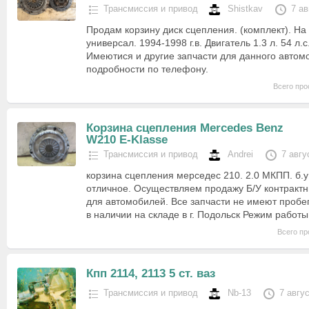
Трансмиссия и привод
Shistkav
7 ав
Продам корзину диск сцепления. (комплект). На 
универсал. 1994-1998 г.в. Двигатель 1.3 л. 54 л.
Имеютися и другие запчасти для данного автом
подробности по телефону.
Всего про
Корзина сцепления Mercedes Benz
W210 E-Klasse
Трансмиссия и привод
Andrei
7 авгу
корзина сцепления мерседес 210. 2.0 МКПП. б.у
отличное. Осуществляем продажу Б/У контрактн
для автомобилей. Все запчасти не имеют пробег
в наличии на складе в г. Подольск Режим работ
Всего пр
Кпп 2114, 2113 5 ст. ваз
Трансмиссия и привод
Nb-13
7 авгу