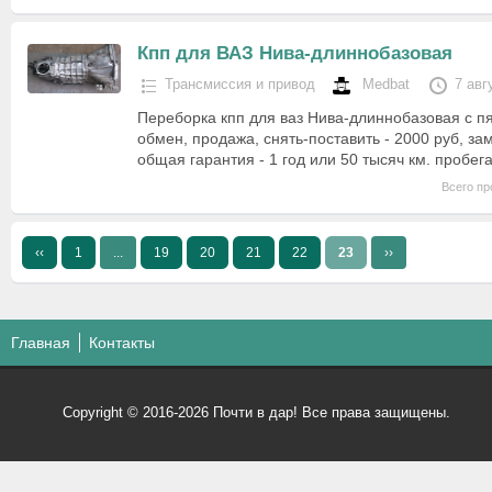
Кпп для ВАЗ Нива-длиннобазовая
Трансмиссия и привод
Medbat
7 авг
Переборка кпп для ваз Нива-длиннобазовая с п
обмен, продажа, снять-поставить - 2000 руб, за
общая гарантия - 1 год или 50 тысяч км. пробега
Всего пр
‹‹
1
...
19
20
21
22
23
››
Главная
Контакты
Copyright © 2016-2026 Почти в дар! Все права защищены.