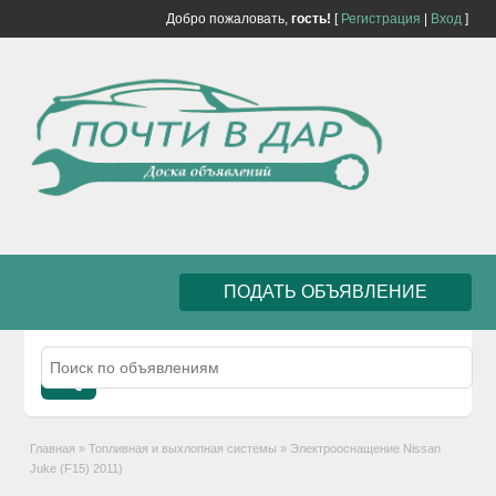
Добро пожаловать,
гость!
[
Регистрация
|
Вход
]
ПОДАТЬ ОБЪЯВЛЕНИЕ
Главная
»
Топливная и выхлопная системы
»
Электрооснащение Nissan
Juke (F15) 2011)