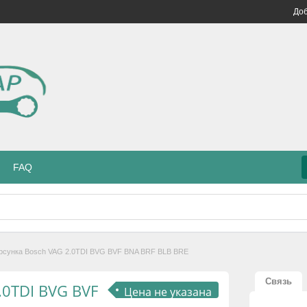
Доб
FAQ
рсунка Bosch VAG 2.0TDI BVG BVF BNA BRF BLB BRE
Связь
.0TDI BVG BVF
Цена не указана