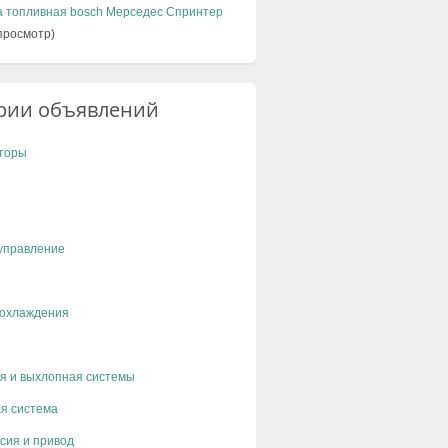
а топливная bosch Мерседес Спринтер
просмотр)
рии объявлений
торы
управление
 охлаждения
я и выхлопная системы
я система
сия и привод