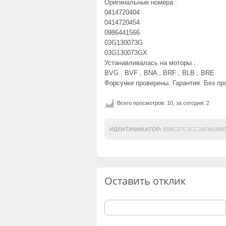
Оригинальные номера :
0414720404
0414720454
0986441566
03G130073G
03G130073GX
Устанавливалась на моторы :
BVG , BVF , BNA , BRF , BLB , BRE
Форсунки проверены. Гарантия. Без про
Всего просмотров: 10, за сегодня: 2
ИДЕНТИФИКАТОР:
E66C07C1CC2A7A43B4
Оставить отклик