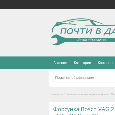
Главная
Категории
Контакты
Главная
»
Топливная и выхлопная системы
»
Фо
Форсунка Bosch VAG 2