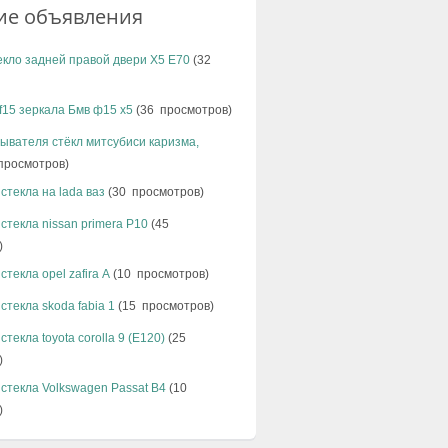
ие объявления
кло задней правой двери X5 E70
(32
15 зеркалa Бмв ф15 х5
(36 просмотров)
ывателя стёкл митсубиси каризма,
просмотров)
стекла на lada ваз
(30 просмотров)
стекла nissan primera P10
(45
)
стекла opel zafira А
(10 просмотров)
стекла skoda fabia 1
(15 просмотров)
стекла toyota corolla 9 (E120)
(25
)
стекла Volkswagen Passat B4
(10
)