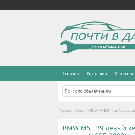
Главная
Категории
Контакты
Главная
»
Стекла
»
BMW M5 E39 левый зеркальн
BMW M5 E39 левый з