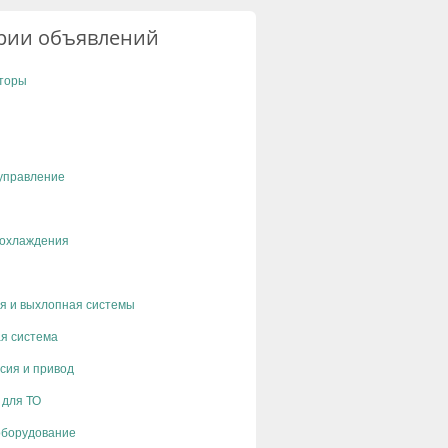
рии объявлений
торы
управление
 охлаждения
я и выхлопная системы
я система
сия и привод
 для ТО
оборудование