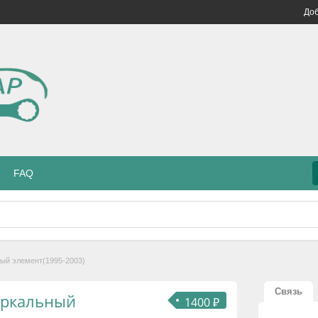
Доб
FAQ
ый элемент(1995-2003)
Связь
еркальный
1400 ₽